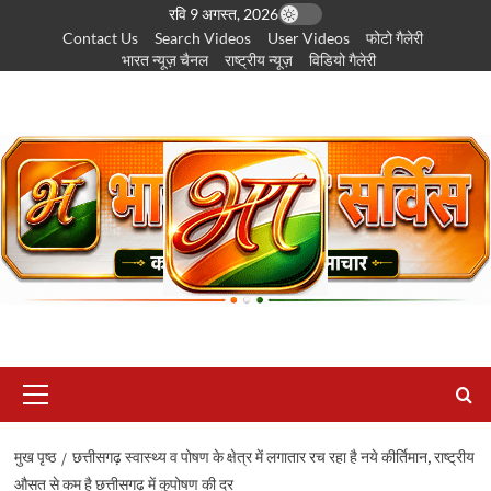
छोड़कर
रवि 9 अगस्त, 2026
Contact Us
Search Videos
User Videos
फोटो गैलेरी
सामग्री
भारत न्यूज़ चैनल
राष्ट्रीय न्यूज़
विडियो गैलेरी
पर
जाएँ
प्राथमिक
सूची
मुख पृष्ठ
छत्तीसगढ़ स्वास्थ्य व पोषण के क्षेत्र में लगातार रच रहा है नये कीर्तिमान, राष्ट्रीय
औसत से कम है छत्तीसगढ़ में कुपोषण की दर