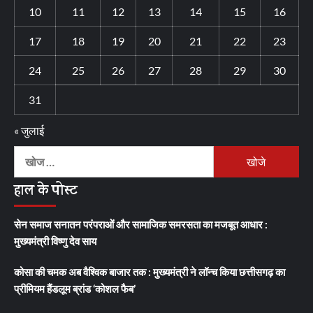
10
11
12
13
14
15
16
17
18
19
20
21
22
23
24
25
26
27
28
29
30
31
« जुलाई
निम्न
को
हाल के पोस्ट
खोजें:
सेन समाज सनातन परंपराओं और सामाजिक समरसता का मजबूत आधार :
मुख्यमंत्री विष्णु देव साय
कोसा की चमक अब वैश्विक बाजार तक : मुख्यमंत्री ने लॉन्च किया छत्तीसगढ़ का
प्रीमियम हैंडलूम ब्रांड ‘कोशल फैब’