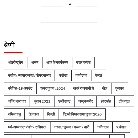
श्रेणी
अंतर्राष्ट्रीय
असम
आज के कार्यक्रम
उत्तर प्रदेश
उद्योग / व्यापार जगत / शेयर बाजार
उड़ीसा
कर्नाटका
केरल
कोविड -19 अपडेट
खबर चुनाव : 2024
खबरें राजधानी से
खेल
गुजरात
चर्चित समाचार
चुनाव 2021
छत्तीसगढ़
जम्मू कश्मीर
झारखंड
टॉप न्यूज़
तमिलनाडु
तेलंगाना
दिल्ली
दिल्ली विधानसभा चुनाव 2020
धर्म-अध्यात्म/ पंचांग / राशिफल
नरवा / घुरूवा / गरूवा / बारी
नवीनतम
प.बंगाल