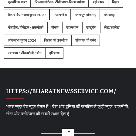
प्रादेशिक खबर
फिल्म मनोरंजन- टीवी जगत-फिल्म समीक्षा
बड़ी खबर
बिहार
बिहार विधानसभा चुनाव 2020
मध्य प्रदेश
महत्वपूर्ण योजनाएं
महाराष्ट्र
मोबाईल / गैजेट्स / तकनीकी
मौसम
राजस्थान
राष्ट्रीय
लेख/आलेख
लोकसभा चुनाव 2024
विज्ञान एवं तकनीक
संपादक की पसंद
स्वास्थ्य / जीवनशैली / योग
हरियाणा
HTTPS://BHARATNEWSSERVICE.COM/
भारत न्यूज़ वेब न्यूज चैनल है। देश और दुनिया की जनहित से जुड़ी न्यूज़, राजनीति,
खेल और मनोरंजन की खबरों स्थान देता है।