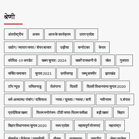
श्रेणी
अंतर्राष्ट्रीय
असम
आज के कार्यक्रम
उत्तर प्रदेश
उद्योग / व्यापार जगत / शेयर बाजार
उड़ीसा
कर्नाटका
केरल
कोविड -19 अपडेट
खबर चुनाव : 2024
खबरें राजधानी से
खेल
गुजरात
चर्चित समाचार
चुनाव 2021
छत्तीसगढ़
जम्मू कश्मीर
झारखंड
टॉप न्यूज़
तमिलनाडु
तेलंगाना
दिल्ली
दिल्ली विधानसभा चुनाव 2020
धर्म-अध्यात्म/ पंचांग / राशिफल
नरवा / घुरूवा / गरूवा / बारी
नवीनतम
प.बंगाल
प्रादेशिक खबर
फिल्म मनोरंजन- टीवी जगत-फिल्म समीक्षा
बड़ी खबर
बिहार
बिहार विधानसभा चुनाव 2020
मध्य प्रदेश
महत्वपूर्ण योजनाएं
महाराष्ट्र
मोबाईल / गैजेट्स / तकनीकी
मौसम
राजस्थान
राष्ट्रीय
लेख/आलेख