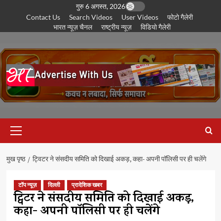
छोड़कर
गुरु 6 अगस्त, 2026
Contact Us
Search Videos
User Videos
फोटो गैलेरी
सामग्री
भारत न्यूज़ चैनल
राष्ट्रीय न्यूज़
विडियो गैलेरी
पर
जाएँ
प्राथमिक
सूची
मुख पृष्ठ
ट्विटर ने संसदीय समिति को दिखाई अकड़, कहा- अपनी पॉलिसी पर ही चलेंगे
टॉप न्यूज़
दिल्ली
प्रादेशिक खबर
ट्विटर ने संसदीय समिति को दिखाई अकड़,
कहा- अपनी पॉलिसी पर ही चलेंगे