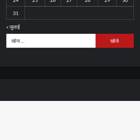
31
« जुलाई
निम्न
को
खोजें: