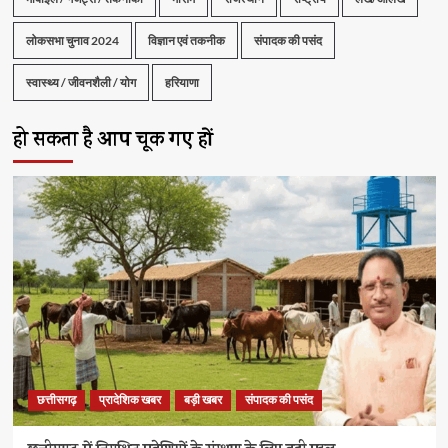
लोकसभा चुनाव 2024
विज्ञान एवं तकनीक
संपादक की पसंद
स्वास्थ्य / जीवनशैली / योग
हरियाणा
हो सकता है आप चूक गए हों
छत्तीसगढ़
प्रादेशिक खबर
बड़ी खबर
संपादक की पसंद