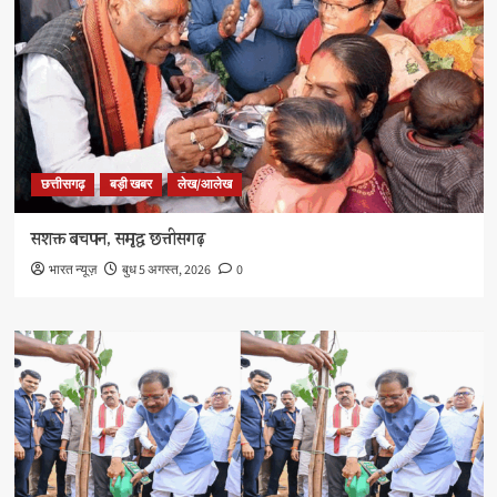
छत्तीसगढ़
बड़ी खबर
लेख/आलेख
सशक्त बचपन, समृद्ध छत्तीसगढ़
भारत न्यूज़
बुध 5 अगस्त, 2026
0