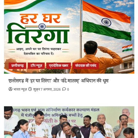
छत्तीसगढ़
टॉप न्यूज़
प्रादेशिक खबर
संपादक की पसंद
छत्तीसगढ़ में ‘हर घर तिरंगा’ और ‘वंदे मातरम्’ अभियान की धूम
भारत न्यूज़
शुक्र 7 अगस्त, 2026
0