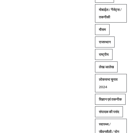
मोबाईल / गैजेट्स /
तकनीकी
मौसम
राजस्थान
राष्ट्रीय
लेख/आलेख
लोकसभा चुनाव
2024
विज्ञान एवं तकनीक
संपादक की पसंद
स्वास्थ्य /
जीवनशैली / योग