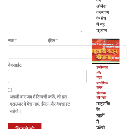
का
श्रमिक
कल्याण
के क्षेत्र
में नई
पहचान
नाम
*
ईमेल
*
वेबसाईट
छत्तीसगढ़
टॉप
न्यूज़
प्रादेशिक
खबर
संपादक
अगली बार जब मैं टिप्पणी करूँ, तो इस
की पसंद
मातृशक्ति
ब्राउज़र में मेरा नाम, ईमेल और वेबसाइट
के
सहेजें।
खातों
में
पहुँची