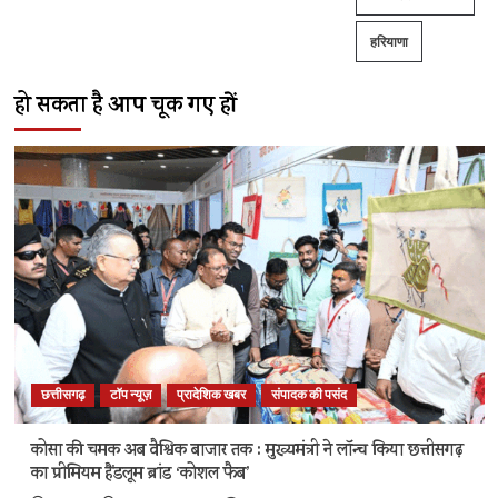
हरियाणा
हो सकता है आप चूक गए हों
छत्तीसगढ़
टॉप न्यूज़
प्रादेशिक खबर
संपादक की पसंद
कोसा की चमक अब वैश्विक बाजार तक : मुख्यमंत्री ने लॉन्च किया छत्तीसगढ़
का प्रीमियम हैंडलूम ब्रांड ‘कोशल फैब’