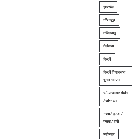
झारखंड
टॉप न्यूज़
तमिलनाडु
तेलंगाना
दिल्ली
दिल्ली विधानसभा
चुनाव 2020
धर्म-अध्यात्म/ पंचांग
/ राशिफल
नरवा / घुरूवा /
गरूवा / बारी
नवीनतम