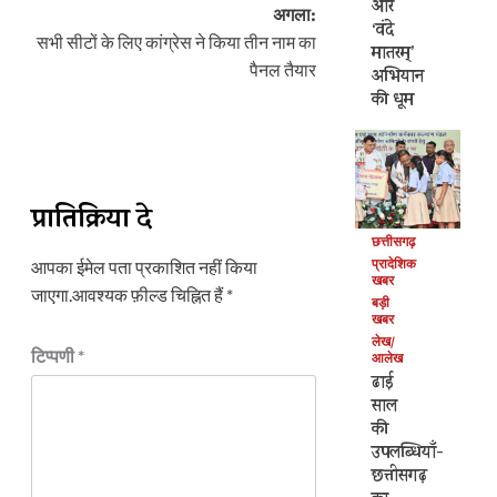
और
अगला:
‘वंदे
सभी सीटों के लिए कांग्रेस ने किया तीन नाम का
मातरम्’
पैनल तैयार
अभियान
की धूम
प्रातिक्रिया दे
छत्तीसगढ़
प्रादेशिक
आपका ईमेल पता प्रकाशित नहीं किया
खबर
जाएगा.
आवश्यक फ़ील्ड चिह्नित हैं
*
बड़ी
खबर
लेख/
टिप्पणी
*
आलेख
ढाई
साल
की
उपलब्धियाँ-
छत्तीसगढ़