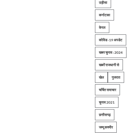
उड़ीसा
कर्नाटका
केरल
कोविड -19 अपडेट
खबर चुनाव : 2024
खबरें राजधानी से
खेल
गुजरात
चर्चित समाचार
चुनाव 2021
छत्तीसगढ़
जम्मू कश्मीर