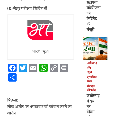
सहायता
परियोजना
00 नेत्र परीक्षण शिविर भी
को
कैबिनेट
की
मंजूरी
भारत न्यूज़
छत्तीसगढ़
Facebook
Twitter
Email
WhatsApp
Copy
Print
टॉप
न्यूज़
Link
Share
प्रादेशिक
खबर
संपादक
की पसंद
छत्तीसगढ़
पोस्ट
पिछला:
में ‘हर
नेविगेशन
घर
लोक आयोग पर भ्रष्टाचार की जांच न करने का
तिरंगा’
आरोप