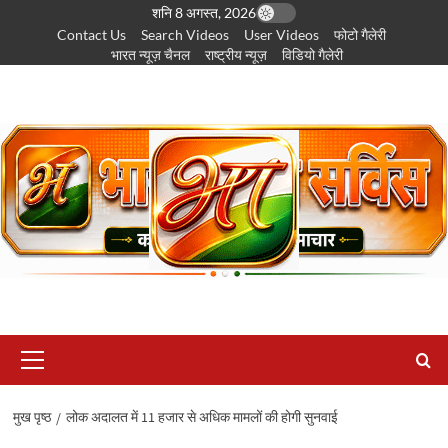
छोड़कर
शनि 8 अगस्त, 2026
Contact Us
Search Videos
User Videos
फोटो गैलेरी
सामग्री
भारत न्यूज़ चैनल
राष्ट्रीय न्यूज़
विडियो गैलेरी
पर
जाएँ
प्राथमिक
सूची
मुख पृष्ठ
लोक अदालत में 11 हजार से अधिक मामलों की होगी सुनवाई