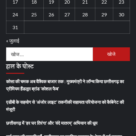
17
18
19
20
21
22
23
24
25
26
27
28
29
30
31
« जुलाई
निम्न
को
हाल के पोस्ट
खोजें:
कोसा की चमक अब वैश्विक बाजार तक : मुख्यमंत्री ने लॉन्च किया छत्तीसगढ़ का
प्रीमियम हैंडलूम ब्रांड ‘कोशल फैब’
एडीबी के सहयोग से ‘अंजोर लाइट’ तकनीकी सहायता परियोजना को कैबिनेट की
मंजूरी
छत्तीसगढ़ में ‘हर घर तिरंगा’ और ‘वंदे मातरम्’ अभियान की धूम