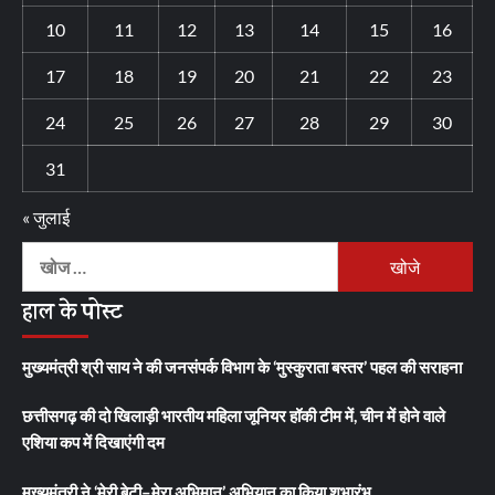
10
11
12
13
14
15
16
17
18
19
20
21
22
23
24
25
26
27
28
29
30
31
« जुलाई
निम्न
को
हाल के पोस्ट
खोजें:
मुख्यमंत्री श्री साय ने की जनसंपर्क विभाग के ‘मुस्कुराता बस्तर’ पहल की सराहना
छत्तीसगढ़ की दो खिलाड़ी भारतीय महिला जूनियर हॉकी टीम में, चीन में होने वाले
एशिया कप में दिखाएंगी दम
मुख्यमंत्री ने ‘मेरी बेटी–मेरा अभिमान’ अभियान का किया शुभारंभ