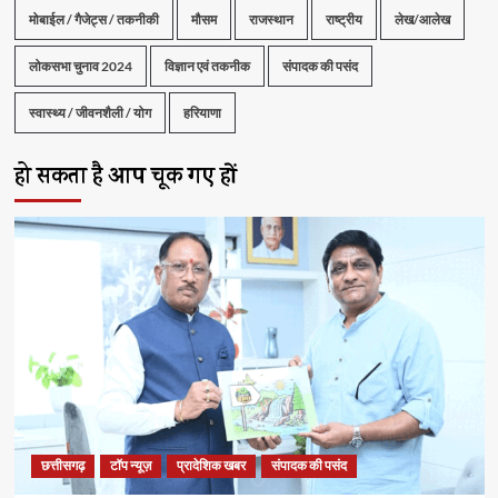
मोबाईल / गैजेट्स / तकनीकी
मौसम
राजस्थान
राष्ट्रीय
लेख/आलेख
लोकसभा चुनाव 2024
विज्ञान एवं तकनीक
संपादक की पसंद
स्वास्थ्य / जीवनशैली / योग
हरियाणा
हो सकता है आप चूक गए हों
छत्तीसगढ़
टॉप न्यूज़
प्रादेशिक खबर
संपादक की पसंद