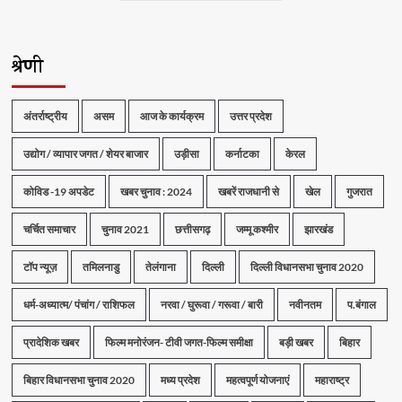
श्रेणी
अंतर्राष्ट्रीय
असम
आज के कार्यक्रम
उत्तर प्रदेश
उद्योग / व्यापार जगत / शेयर बाजार
उड़ीसा
कर्नाटका
केरल
कोविड -19 अपडेट
खबर चुनाव : 2024
खबरें राजधानी से
खेल
गुजरात
चर्चित समाचार
चुनाव 2021
छत्तीसगढ़
जम्मू कश्मीर
झारखंड
टॉप न्यूज़
तमिलनाडु
तेलंगाना
दिल्ली
दिल्ली विधानसभा चुनाव 2020
धर्म-अध्यात्म/ पंचांग / राशिफल
नरवा / घुरूवा / गरूवा / बारी
नवीनतम
प.बंगाल
प्रादेशिक खबर
फिल्म मनोरंजन- टीवी जगत-फिल्म समीक्षा
बड़ी खबर
बिहार
बिहार विधानसभा चुनाव 2020
मध्य प्रदेश
महत्वपूर्ण योजनाएं
महाराष्ट्र