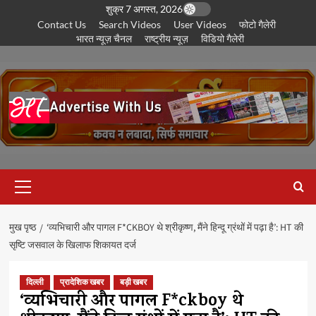
छोड़कर
शुक्र 7 अगस्त, 2026
Contact Us
Search Videos
User Videos
फोटो गैलेरी
सामग्री
भारत न्यूज़ चैनल
राष्ट्रीय न्यूज़
विडियो गैलेरी
पर
जाएँ
प्राथमिक
सूची
मुख पृष्ठ
‘व्यभिचारी और पागल F*CKBOY थे श्रीकृष्ण, मैंने हिन्दू ग्रंथों में पढ़ा है’: HT की
सृष्टि जसवाल के खिलाफ शिकायत दर्ज
दिल्ली
प्रादेशिक खबर
बड़ी खबर
‘व्यभिचारी और पागल F*ckboy थे