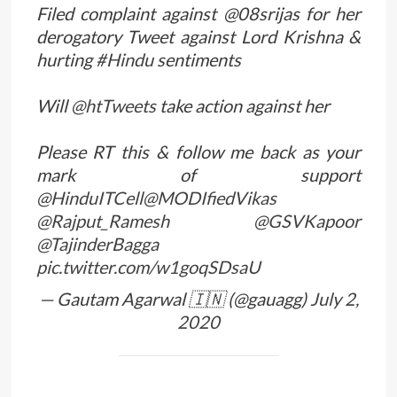
Filed complaint against @08srijas for her
derogatory Tweet against Lord Krishna &
hurting
#Hindu
sentiments
Will
@htTweets
take action against her
Please RT this & follow me back as your
mark of support
@HinduITCell
@MODIfiedVikas
@Rajput_Ramesh
@GSVKapoor
@TajinderBagga
pic.twitter.com/w1goqSDsaU
— Gautam Agarwal 🇮🇳 (@gauagg)
July 2,
2020