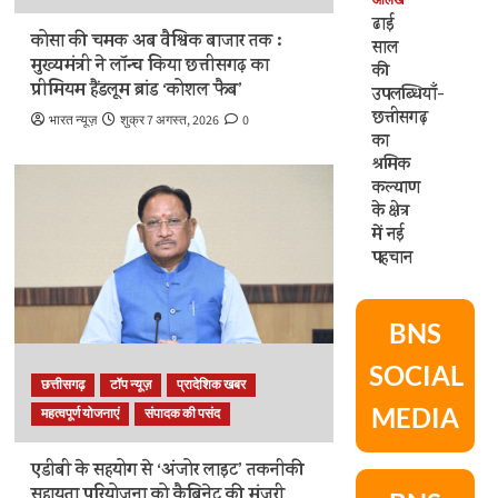
आलेख
ढाई
कोसा की चमक अब वैश्विक बाजार तक :
साल
मुख्यमंत्री ने लॉन्च किया छत्तीसगढ़ का
की
प्रीमियम हैंडलूम ब्रांड ‘कोशल फैब’
उपलब्धियाँ-
छत्तीसगढ़
भारत न्यूज़
शुक्र 7 अगस्त, 2026
0
का
श्रमिक
कल्याण
के क्षेत्र
में नई
पहचान
BNS
SOCIAL
छत्तीसगढ़
टॉप न्यूज़
प्रादेशिक खबर
MEDIA
महत्वपूर्ण योजनाएं
संपादक की पसंद
एडीबी के सहयोग से ‘अंजोर लाइट’ तकनीकी
सहायता परियोजना को कैबिनेट की मंजूरी