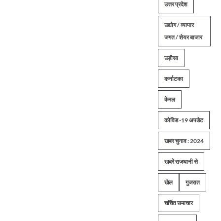
उत्तर प्रदेश
उद्योग / व्यापार
जगत / शेयर बाजार
उड़ीसा
कर्नाटका
केरल
कोविड -19 अपडेट
खबर चुनाव : 2024
खबरें राजधानी से
खेल
गुजरात
चर्चित समाचार