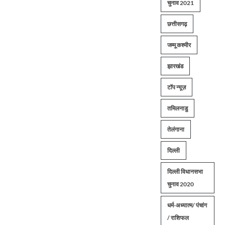
चुनाव 2021
छत्तीसगढ़
जम्मू कश्मीर
झारखंड
टॉप न्यूज़
तमिलनाडु
तेलंगाना
दिल्ली
दिल्ली विधानसभा
चुनाव 2020
धर्म-अध्यात्म/ पंचांग
/ राशिफल