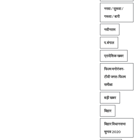
नरवा / घुरूवा /
गरूवा / बारी
नवीनतम
प.बंगाल
प्रादेशिक खबर
फिल्म मनोरंजन-
टीवी जगत-फिल्म
समीक्षा
बड़ी खबर
बिहार
बिहार विधानसभा
चुनाव 2020