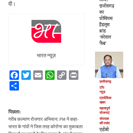
किया
दी।
छत्तीसगढ़
का
प्रीमियम
हैंडलूम
ब्रांड
‘कोशल
फैब’
भारत न्यूज़
Facebook
Twitter
Email
WhatsApp
Copy
Print
Link
छत्तीसगढ़
Share
टॉप
न्यूज़
प्रादेशिक
खबर
पोस्ट
महत्वपूर्ण
पिछला:
योजनाएं
नेविगेशन
गरीब कल्याण रोजगार अभियान: PM ने कहा-
संपादक
की पसंद
भारत के गांवों ने जिस तरह कोरोना का मुकाबला
एडीबी