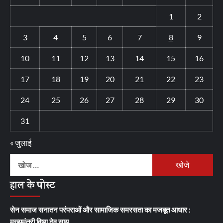
1
2
3
4
5
6
7
8
9
10
11
12
13
14
15
16
17
18
19
20
21
22
23
24
25
26
27
28
29
30
31
« जुलाई
निम्न
को
हाल के पोस्ट
खोजें:
सेन समाज सनातन परंपराओं और सामाजिक समरसता का मजबूत आधार :
मुख्यमंत्री विष्णु देव साय