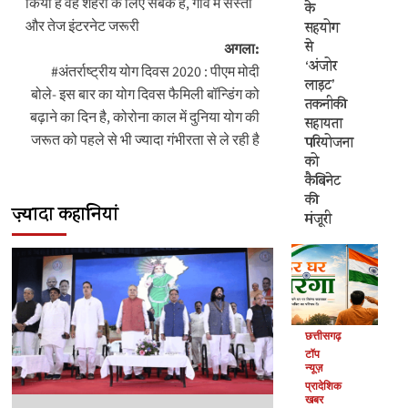
किया है वह शहरों के लिए सबक है, गांव में सस्ता
के
और तेज इंटरनेट जरूरी
सहयोग
से
अगला:
‘अंजोर
#अंतर्राष्ट्रीय योग दिवस 2020 : पीएम मोदी
लाइट’
बोले- इस बार का योग दिवस फैमिली बॉन्डिंग को
तकनीकी
बढ़ाने का दिन है, कोरोना काल में दुनिया योग की
सहायता
जरूत को पहले से भी ज्यादा गंभीरता से ले रही है
परियोजना
को
कैबिनेट
की
ज़्यादा कहानियां
मंजूरी
छत्तीसगढ़
टॉप
न्यूज़
प्रादेशिक
खबर