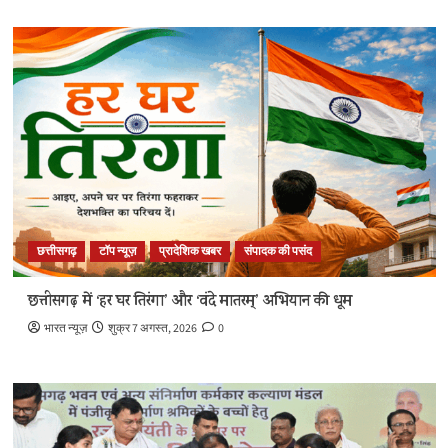
छत्तीसगढ़
टॉप न्यूज़
प्रादेशिक खबर
संपादक की पसंद
छत्तीसगढ़ में ‘हर घर तिरंगा’ और ‘वंदे मातरम्’ अभियान की धूम
भारत न्यूज़
शुक्र 7 अगस्त, 2026
0