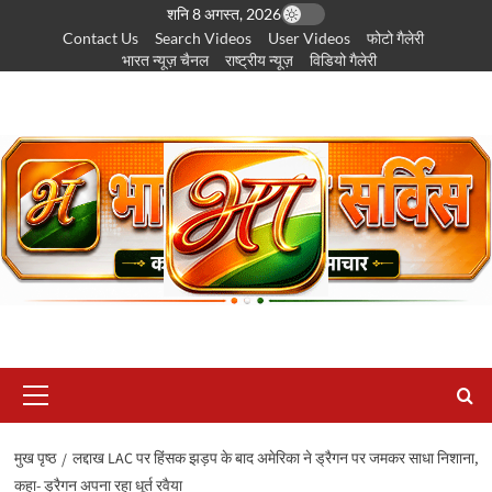
छोड़कर
शनि 8 अगस्त, 2026
Contact Us
Search Videos
User Videos
फोटो गैलेरी
सामग्री
भारत न्यूज़ चैनल
राष्ट्रीय न्यूज़
विडियो गैलेरी
पर
जाएँ
प्राथमिक
सूची
मुख पृष्ठ
लद्दाख LAC पर हिंसक झड़प के बाद अमेरिका ने ड्रैगन पर जमकर साधा निशाना,
कहा- ड्रैगन अपना रहा धूर्त रवैया