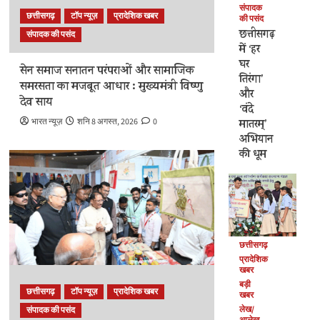
संपादक
छत्तीसगढ़
टॉप न्यूज़
प्रादेशिक खबर
की पसंद
छत्तीसगढ़
संपादक की पसंद
में ‘हर
घर
सेन समाज सनातन परंपराओं और सामाजिक
तिरंगा’
समरसता का मजबूत आधार : मुख्यमंत्री विष्णु
और
देव साय
‘वंदे
भारत न्यूज़
शनि 8 अगस्त, 2026
0
मातरम्’
अभियान
की धूम
छत्तीसगढ़
प्रादेशिक
खबर
बड़ी
छत्तीसगढ़
टॉप न्यूज़
प्रादेशिक खबर
खबर
लेख/
संपादक की पसंद