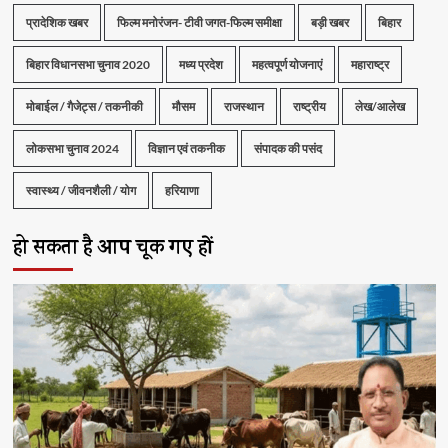
प्रादेशिक खबर
फिल्म मनोरंजन- टीवी जगत-फिल्म समीक्षा
बड़ी खबर
बिहार
बिहार विधानसभा चुनाव 2020
मध्य प्रदेश
महत्वपूर्ण योजनाएं
महाराष्ट्र
मोबाईल / गैजेट्स / तकनीकी
मौसम
राजस्थान
राष्ट्रीय
लेख/आलेख
लोकसभा चुनाव 2024
विज्ञान एवं तकनीक
संपादक की पसंद
स्वास्थ्य / जीवनशैली / योग
हरियाणा
हो सकता है आप चूक गए हों