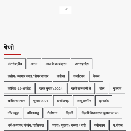
श्रेणी
अंतर्राष्ट्रीय
असम
आज के कार्यक्रम
उत्तर प्रदेश
उद्योग / व्यापार जगत / शेयर बाजार
उड़ीसा
कर्नाटका
केरल
कोविड -19 अपडेट
खबर चुनाव : 2024
खबरें राजधानी से
खेल
गुजरात
चर्चित समाचार
चुनाव 2021
छत्तीसगढ़
जम्मू कश्मीर
झारखंड
टॉप न्यूज़
तमिलनाडु
तेलंगाना
दिल्ली
दिल्ली विधानसभा चुनाव 2020
धर्म-अध्यात्म/ पंचांग / राशिफल
नरवा / घुरूवा / गरूवा / बारी
नवीनतम
प.बंगाल