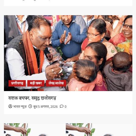
छत्तीसगढ़
बड़ी खबर
लेख/आलेख
सशक्त बचपन, समृद्ध छत्तीसगढ़
भारत न्यूज़
बुध 5 अगस्त, 2026
0