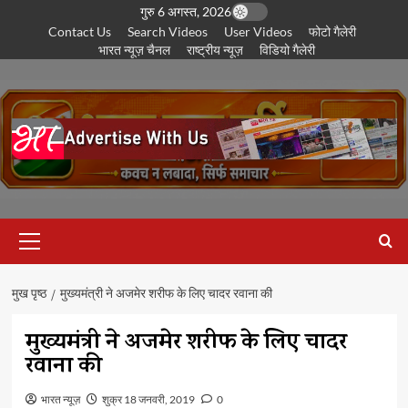
छोड़कर
गुरु 6 अगस्त, 2026
Contact Us
Search Videos
User Videos
फोटो गैलेरी
सामग्री
भारत न्यूज़ चैनल
राष्ट्रीय न्यूज़
विडियो गैलेरी
पर
जाएँ
प्राथमिक
सूची
मुख पृष्ठ
मुख्यमंत्री ने अजमेर शरीफ के लिए चादर रवाना की
मुख्यमंत्री ने अजमेर शरीफ के लिए चादर
रवाना की
भारत न्यूज़
शुक्र 18 जनवरी, 2019
0