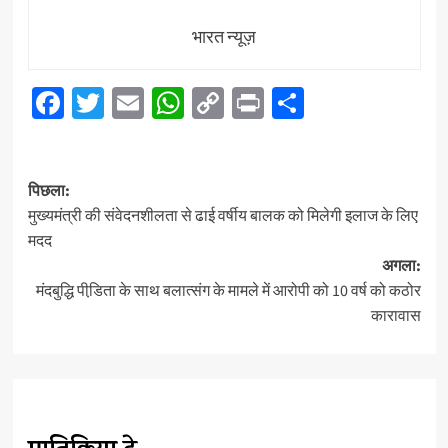
भारत न्यूज़
Facebook
Twitter
Email
WhatsApp
Copy
Print
Share
Link
पोस्ट
पिछला:
नेविगेशन
मुख्यमंत्री की संवेदनशीलता से ढाई वर्षीय बालक को मिलेगी इलाज के लिए
मदद
अगला:
मंदबुद्धि पीडि़ता के साथ बलात्संग के मामले में आरोपी को 10 वर्ष को कठोर
कारावास