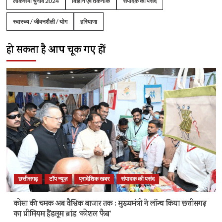
लोकसभा चुनाव 2024
विज्ञान एवं तकनीक
संपादक की पसंद
स्वास्थ्य / जीवनशैली / योग
हरियाणा
हो सकता है आप चूक गए हों
छत्तीसगढ़
टॉप न्यूज़
प्रादेशिक खबर
संपादक की पसंद
कोसा की चमक अब वैश्विक बाजार तक : मुख्यमंत्री ने लॉन्च किया छत्तीसगढ़
का प्रीमियम हैंडलूम ब्रांड ‘कोशल फैब’