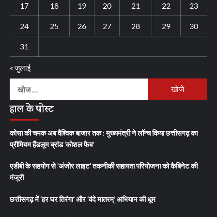
17
18
19
20
21
22
23
24
25
26
27
28
29
30
31
« जुलाई
निम्न
को
हाल के पोस्ट
खोजें:
कोसा की चमक अब वैश्विक बाजार तक : मुख्यमंत्री ने लॉन्च किया छत्तीसगढ़ का
प्रीमियम हैंडलूम ब्रांड ‘कोशल फैब’
एडीबी के सहयोग से ‘अंजोर लाइट’ तकनीकी सहायता परियोजना को कैबिनेट की
मंजूरी
छत्तीसगढ़ में ‘हर घर तिरंगा’ और ‘वंदे मातरम्’ अभियान की धूम