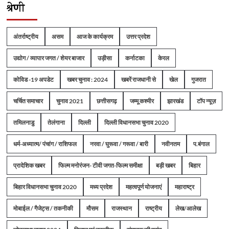
श्रेणी
अंतर्राष्ट्रीय
असम
आज के कार्यक्रम
उत्तर प्रदेश
उद्योग / व्यापार जगत / शेयर बाजार
उड़ीसा
कर्नाटका
केरल
कोविड -19 अपडेट
खबर चुनाव : 2024
खबरें राजधानी से
खेल
गुजरात
चर्चित समाचार
चुनाव 2021
छत्तीसगढ़
जम्मू कश्मीर
झारखंड
टॉप न्यूज़
तमिलनाडु
तेलंगाना
दिल्ली
दिल्ली विधानसभा चुनाव 2020
धर्म-अध्यात्म/ पंचांग / राशिफल
नरवा / घुरूवा / गरूवा / बारी
नवीनतम
प.बंगाल
प्रादेशिक खबर
फिल्म मनोरंजन- टीवी जगत-फिल्म समीक्षा
बड़ी खबर
बिहार
बिहार विधानसभा चुनाव 2020
मध्य प्रदेश
महत्वपूर्ण योजनाएं
महाराष्ट्र
मोबाईल / गैजेट्स / तकनीकी
मौसम
राजस्थान
राष्ट्रीय
लेख/आलेख