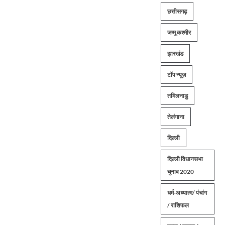
छत्तीसगढ़
जम्मू कश्मीर
झारखंड
टॉप न्यूज़
तमिलनाडु
तेलंगाना
दिल्ली
दिल्ली विधानसभा
चुनाव 2020
धर्म-अध्यात्म/ पंचांग
/ राशिफल