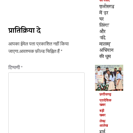
की पसंद
छत्तीसगढ़
में ‘हर
घर
तिरंगा’
प्रातिक्रिया दे
और
‘वंदे
आपका ईमेल पता प्रकाशित नहीं किया
मातरम्’
अभियान
जाएगा.
आवश्यक फ़ील्ड चिह्नित हैं
*
की धूम
टिप्पणी
*
छत्तीसगढ़
प्रादेशिक
खबर
बड़ी
खबर
लेख/
आलेख
ढाई