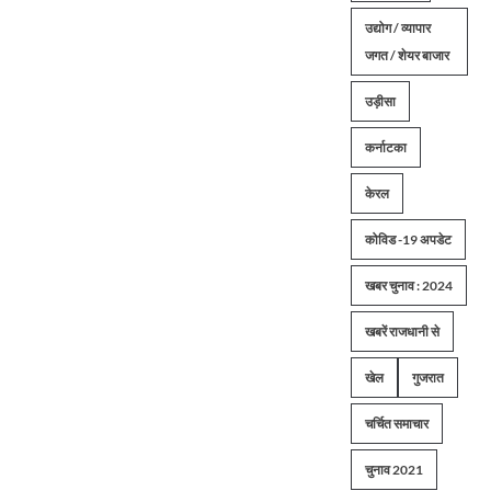
उद्योग / व्यापार
जगत / शेयर बाजार
उड़ीसा
कर्नाटका
केरल
कोविड -19 अपडेट
खबर चुनाव : 2024
खबरें राजधानी से
खेल
गुजरात
चर्चित समाचार
चुनाव 2021