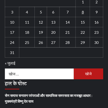
1
2
3
4
5
6
7
8
9
10
11
12
13
14
15
16
17
18
19
20
21
22
23
24
25
26
27
28
29
30
31
« जुलाई
निम्न
को
हाल के पोस्ट
खोजें:
सेन समाज सनातन परंपराओं और सामाजिक समरसता का मजबूत आधार :
मुख्यमंत्री विष्णु देव साय