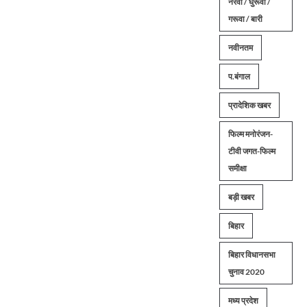
नरवा / घुरूवा /
गरूवा / बारी
नवीनतम
प.बंगाल
प्रादेशिक खबर
फिल्म मनोरंजन-
टीवी जगत-फिल्म
समीक्षा
बड़ी खबर
बिहार
बिहार विधानसभा
चुनाव 2020
मध्य प्रदेश