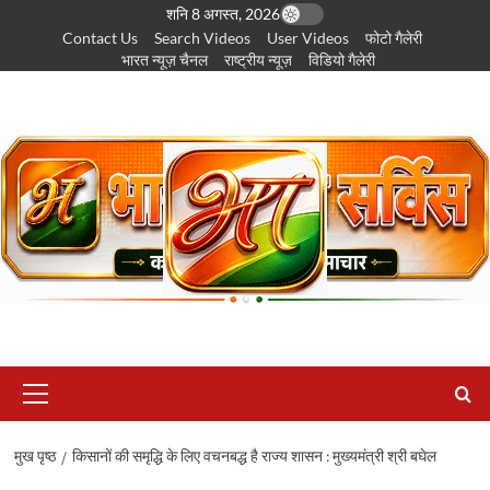
छोड़कर
शनि 8 अगस्त, 2026
Contact Us
Search Videos
User Videos
फोटो गैलेरी
सामग्री
भारत न्यूज़ चैनल
राष्ट्रीय न्यूज़
विडियो गैलेरी
पर
जाएँ
प्राथमिक
सूची
मुख पृष्ठ
किसानों की समृद्धि के लिए वचनबद्ध है राज्य शासन : मुख्यमंत्री श्री बघेल