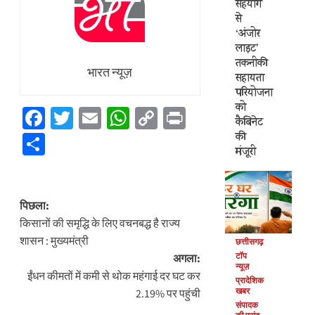
सहयोग
से
‘अंजोर
लाइट’
तकनीकी
भारत न्यूज़
सहायता
परियोजना
को
Facebook
Twitter
Email
WhatsApp
Copy
Print
कैबिनेट
Link
की
Share
मंजूरी
पोस्ट
पिछला:
नेविगेशन
किसानों की समृद्धि के लिए वचनबद्ध है राज्य
शासन : मुख्यमंत्री
छत्तीसगढ़
टॉप
अगला:
न्यूज़
ईंधन कीमतों में कमी से थोक महंगाई दर घट कर
प्रादेशिक
खबर
2.19% पर पहुंची
संपादक