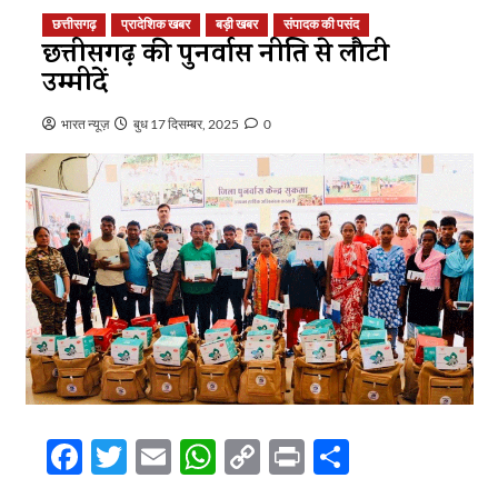
छत्तीसगढ़
प्रादेशिक खबर
बड़ी खबर
संपादक की पसंद
छत्तीसगढ़ की पुनर्वास नीति से लौटी
उम्मीदें
भारत न्यूज़
बुध 17 दिसम्बर, 2025
0
Facebook
Twitter
Email
WhatsApp
Copy
Print
Share
Link