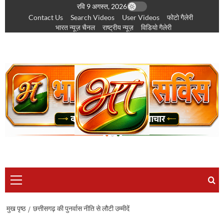
छोड़कर
रवि 9 अगस्त, 2026
Contact Us
Search Videos
User Videos
फोटो गैलेरी
सामग्री
भारत न्यूज़ चैनल
राष्ट्रीय न्यूज़
विडियो गैलेरी
पर
जाएँ
प्राथमिक
सूची
मुख पृष्ठ
छत्तीसगढ़ की पुनर्वास नीति से लौटी उम्मीदें