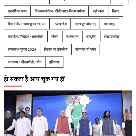
प्रादेशिक खबर
फिल्म मनोरंजन- टीवी जगत-फिल्म समीक्षा
बड़ी खबर
बिहार
बिहार विधानसभा चुनाव 2020
मध्य प्रदेश
महत्वपूर्ण योजनाएं
महाराष्ट्र
मोबाईल / गैजेट्स / तकनीकी
मौसम
राजस्थान
राष्ट्रीय
लेख/आलेख
लोकसभा चुनाव 2024
विज्ञान एवं तकनीक
संपादक की पसंद
स्वास्थ्य / जीवनशैली / योग
हरियाणा
हो सकता है आप चूक गए हों