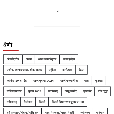
श्रेणी
अंतर्राष्ट्रीय
असम
आज के कार्यक्रम
उत्तर प्रदेश
उद्योग / व्यापार जगत / शेयर बाजार
उड़ीसा
कर्नाटका
केरल
कोविड -19 अपडेट
खबर चुनाव : 2024
खबरें राजधानी से
खेल
गुजरात
चर्चित समाचार
चुनाव 2021
छत्तीसगढ़
जम्मू कश्मीर
झारखंड
टॉप न्यूज़
तमिलनाडु
तेलंगाना
दिल्ली
दिल्ली विधानसभा चुनाव 2020
धर्म-अध्यात्म/ पंचांग / राशिफल
नरवा / घुरूवा / गरूवा / बारी
नवीनतम
प.बंगाल