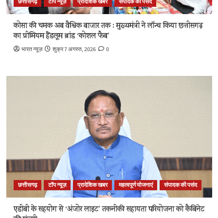
छत्तीसगढ़
टॉप न्यूज़
प्रादेशिक खबर
संपादक की पसंद
कोसा की चमक अब वैश्विक बाजार तक : मुख्यमंत्री ने लॉन्च किया छत्तीसगढ़
का प्रीमियम हैंडलूम ब्रांड ‘कोशल फैब’
भारत न्यूज़
शुक्र 7 अगस्त, 2026
0
छत्तीसगढ़
टॉप न्यूज़
प्रादेशिक खबर
महत्वपूर्ण योजनाएं
संपादक की पसंद
एडीबी के सहयोग से ‘अंजोर लाइट’ तकनीकी सहायता परियोजना को कैबिनेट