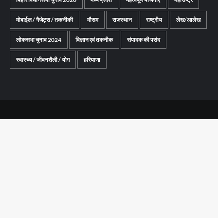
मोबाईल / गैजेट्स / तकनीकी
मौसम
राजस्थान
राष्ट्रीय
लेख/आलेख
लोकसभा चुनाव 2024
विज्ञान एवं तकनीक
संपादक की पसंद
स्वास्थ्य / जीवनशैली / योग
हरियाणा