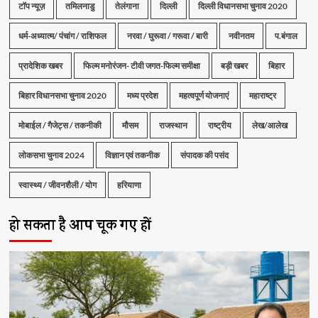
टॉप न्यूज़
तमिलनाडु
तेलंगाना
दिल्ली
दिल्ली विधानसभा चुनाव 2020
धर्म-अध्यात्म/ पंचांग / राशिफल
नरवा / घुरूवा / गरूवा / बारी
नवीनतम
प.बंगाल
प्रादेशिक खबर
फिल्म मनोरंजन- टीवी जगत-फिल्म समीक्षा
बड़ी खबर
बिहार
बिहार विधानसभा चुनाव 2020
मध्य प्रदेश
महत्वपूर्ण योजनाएं
महाराष्ट्र
मोबाईल / गैजेट्स / तकनीकी
मौसम
राजस्थान
राष्ट्रीय
लेख/आलेख
लोकसभा चुनाव 2024
विज्ञान एवं तकनीक
संपादक की पसंद
स्वास्थ्य / जीवनशैली / योग
हरियाणा
हो सकता है आप चूक गए हों