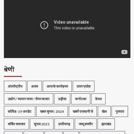
श्रेणी
अंतर्राष्ट्रीय
असम
आज के कार्यक्रम
उत्तर प्रदेश
उद्योग / व्यापार जगत / शेयर बाजार
उड़ीसा
कर्नाटका
केरल
कोविड -19 अपडेट
खबर चुनाव : 2024
खबरें राजधानी से
खेल
गुजरात
चर्चित समाचार
चुनाव 2021
छत्तीसगढ़
जम्मू कश्मीर
झारखंड