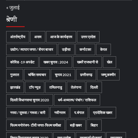
« जुलाई
श्रेणी
अंतर्राष्ट्रीय
असम
आज के कार्यक्रम
उत्तर प्रदेश
उद्योग / व्यापार जगत / शेयर बाजार
उड़ीसा
कर्नाटका
केरल
कोविड -19 अपडेट
खबर चुनाव : 2024
खबरें राजधानी से
खेल
गुजरात
चर्चित समाचार
चुनाव 2021
छत्तीसगढ़
जम्मू कश्मीर
झारखंड
टॉप न्यूज़
तमिलनाडु
तेलंगाना
दिल्ली
दिल्ली विधानसभा चुनाव 2020
धर्म-अध्यात्म/ पंचांग / राशिफल
नरवा / घुरूवा / गरूवा / बारी
नवीनतम
प.बंगाल
प्रादेशिक खबर
फिल्म मनोरंजन- टीवी जगत-फिल्म समीक्षा
बड़ी खबर
बिहार
बिहार विधानसभा चुनाव 2020
मध्य प्रदेश
महत्वपूर्ण योजनाएं
महाराष्ट्र