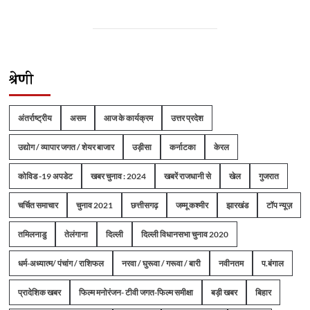
श्रेणी
अंतर्राष्ट्रीय
असम
आज के कार्यक्रम
उत्तर प्रदेश
उद्योग / व्यापार जगत / शेयर बाजार
उड़ीसा
कर्नाटका
केरल
कोविड -19 अपडेट
खबर चुनाव : 2024
खबरें राजधानी से
खेल
गुजरात
चर्चित समाचार
चुनाव 2021
छत्तीसगढ़
जम्मू कश्मीर
झारखंड
टॉप न्यूज़
तमिलनाडु
तेलंगाना
दिल्ली
दिल्ली विधानसभा चुनाव 2020
धर्म-अध्यात्म/ पंचांग / राशिफल
नरवा / घुरूवा / गरूवा / बारी
नवीनतम
प.बंगाल
प्रादेशिक खबर
फिल्म मनोरंजन- टीवी जगत-फिल्म समीक्षा
बड़ी खबर
बिहार