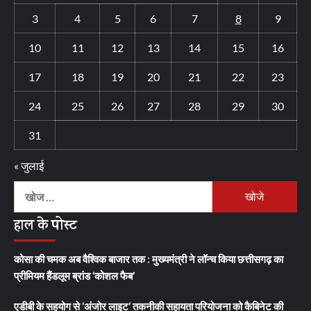
3
4
5
6
7
8
9
10
11
12
13
14
15
16
17
18
19
20
21
22
23
24
25
26
27
28
29
30
31
« जुलाई
निम्न
को
हाल के पोस्ट
खोजें:
कोसा की चमक अब वैश्विक बाजार तक : मुख्यमंत्री ने लॉन्च किया छत्तीसगढ़ का
प्रीमियम हैंडलूम ब्रांड ‘कोशल फैब’
एडीबी के सहयोग से ‘अंजोर लाइट’ तकनीकी सहायता परियोजना को कैबिनेट की