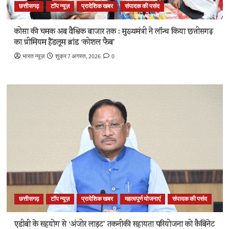
छत्तीसगढ़
टॉप न्यूज़
प्रादेशिक खबर
संपादक की पसंद
कोसा की चमक अब वैश्विक बाजार तक : मुख्यमंत्री ने लॉन्च किया छत्तीसगढ़
का प्रीमियम हैंडलूम ब्रांड ‘कोशल फैब’
भारत न्यूज़
शुक्र 7 अगस्त, 2026
0
छत्तीसगढ़
टॉप न्यूज़
प्रादेशिक खबर
महत्वपूर्ण योजनाएं
संपादक की पसंद
एडीबी के सहयोग से ‘अंजोर लाइट’ तकनीकी सहायता परियोजना को कैबिनेट