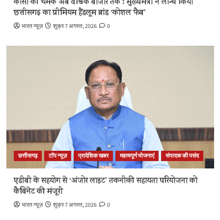
कोसा की चमक अब वैश्विक बाजार तक : मुख्यमंत्री ने लॉन्च किया
छत्तीसगढ़ का प्रीमियम हैंडलूम ब्रांड ‘कोशल फैब’
भारत न्यूज़
शुक्र 7 अगस्त, 2026
0
छत्तीसगढ़
टॉप न्यूज़
प्रादेशिक खबर
महत्वपूर्ण योजनाएं
संपादक की पसंद
एडीबी के सहयोग से ‘अंजोर लाइट’ तकनीकी सहायता परियोजना को
कैबिनेट की मंजूरी
भारत न्यूज़
शुक्र 7 अगस्त, 2026
0