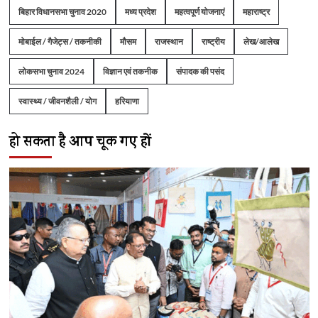
बिहार विधानसभा चुनाव 2020
मध्य प्रदेश
महत्वपूर्ण योजनाएं
महाराष्ट्र
मोबाईल / गैजेट्स / तकनीकी
मौसम
राजस्थान
राष्ट्रीय
लेख/आलेख
लोकसभा चुनाव 2024
विज्ञान एवं तकनीक
संपादक की पसंद
स्वास्थ्य / जीवनशैली / योग
हरियाणा
हो सकता है आप चूक गए हों