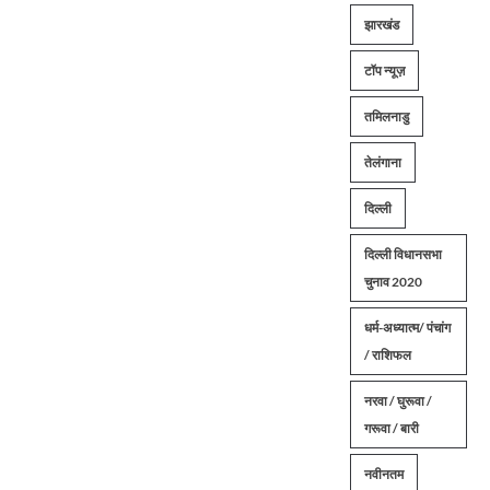
झारखंड
टॉप न्यूज़
तमिलनाडु
तेलंगाना
दिल्ली
दिल्ली विधानसभा
चुनाव 2020
धर्म-अध्यात्म/ पंचांग
/ राशिफल
नरवा / घुरूवा /
गरूवा / बारी
नवीनतम