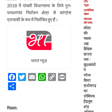
टॉप
2018 में पांचवी विधानसभा के लिये पुनः
न्यूज़
प्रादेशिक
पत्थलगांव निर्वाचन क्षेत्र से कांग्रेस
खबर
प्रत्याशी के रूप में निर्वाचित हुए हैं।
संपादक
की पसंद
कोसा
की
चमक
अब
वैश्विक
बाजार
तक :
भारत न्यूज़
मुख्यमंत्री
ने
Facebook
Twitter
Email
WhatsApp
Copy
Print
लॉन्च
किया
Link
Share
छत्तीसगढ़
का
प्रीमियम
हैंडलूम
पोस्ट
ब्रांड
पिछला: