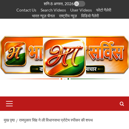
छोड़कर
शनि 8 अगस्त, 2026
Contact Us
Search Videos
User Videos
फोटो गैलेरी
सामग्री
भारत न्यूज़ चैनल
राष्ट्रीय न्यूज़
विडियो गैलेरी
पर
जाएँ
प्राथमिक
सूची
मुख पृष्ठ
रामपुकार सिंह ने ली विधानसभा प्रोटेम स्पीकर की शपथ