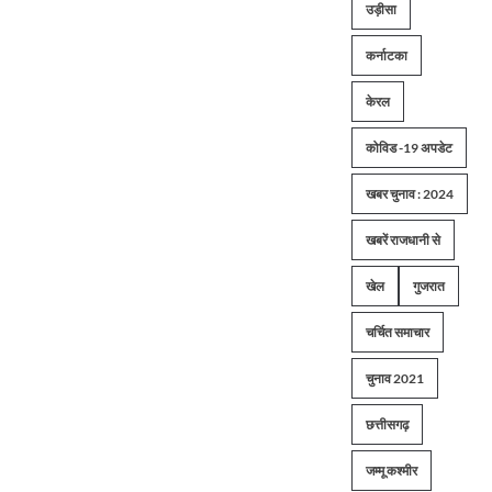
उड़ीसा
कर्नाटका
केरल
कोविड -19 अपडेट
खबर चुनाव : 2024
खबरें राजधानी से
खेल
गुजरात
चर्चित समाचार
चुनाव 2021
छत्तीसगढ़
जम्मू कश्मीर