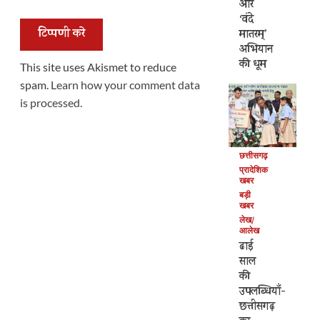
और
‘वंदे
मातरम्’
अभियान
की धूम
This site uses Akismet to reduce
spam.
Learn how your comment data
is processed.
छत्तीसगढ़
प्रादेशिक
खबर
बड़ी
खबर
लेख/
आलेख
ढाई
साल
की
उपलब्धियाँ-
छत्तीसगढ़