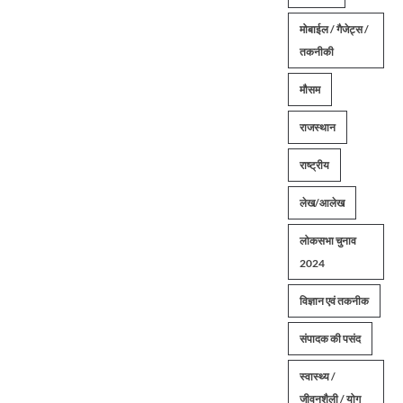
मोबाईल / गैजेट्स /
तकनीकी
मौसम
राजस्थान
राष्ट्रीय
लेख/आलेख
लोकसभा चुनाव
2024
विज्ञान एवं तकनीक
संपादक की पसंद
स्वास्थ्य /
जीवनशैली / योग