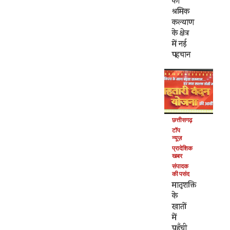
का
श्रमिक
कल्याण
के क्षेत्र
में नई
पहचान
छत्तीसगढ़
टॉप
न्यूज़
प्रादेशिक
खबर
संपादक
की पसंद
मातृशक्ति
के
खातों
में
पहुँची