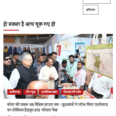
हरियाणा
हो सकता है आप चूक गए हों
छत्तीसगढ़
टॉप न्यूज़
प्रादेशिक खबर
संपादक की पसंद
कोसा की चमक अब वैश्विक बाजार तक : मुख्यमंत्री ने लॉन्च किया छत्तीसगढ़
का प्रीमियम हैंडलूम ब्रांड ‘कोशल फैब’