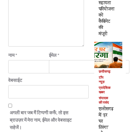
सहायता
परियोजना
को
कैबिनेट
की
मंजूरी
नाम
*
ईमेल
*
छत्तीसगढ़
टॉप
वेबसाईट
न्यूज़
प्रादेशिक
खबर
संपादक
की पसंद
छत्तीसगढ़
अगली बार जब मैं टिप्पणी करूँ, तो इस
में ‘हर
ब्राउज़र में मेरा नाम, ईमेल और वेबसाइट
घर
तिरंगा’
सहेजें।