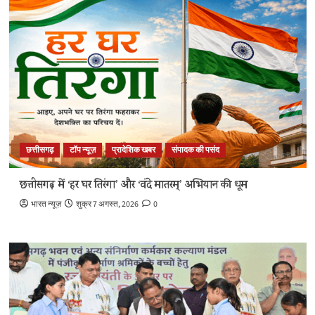
छत्तीसगढ़
टॉप न्यूज़
प्रादेशिक खबर
संपादक की पसंद
छत्तीसगढ़ में ‘हर घर तिरंगा’ और ‘वंदे मातरम्’ अभियान की धूम
भारत न्यूज़
शुक्र 7 अगस्त, 2026
0