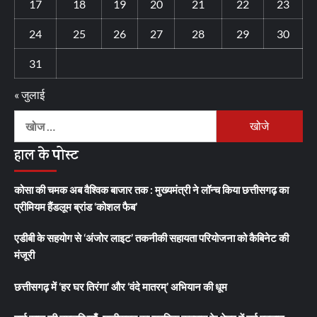
17
18
19
20
21
22
23
24
25
26
27
28
29
30
31
« जुलाई
निम्न
को
हाल के पोस्ट
खोजें:
कोसा की चमक अब वैश्विक बाजार तक : मुख्यमंत्री ने लॉन्च किया छत्तीसगढ़ का
प्रीमियम हैंडलूम ब्रांड ‘कोशल फैब’
एडीबी के सहयोग से ‘अंजोर लाइट’ तकनीकी सहायता परियोजना को कैबिनेट की
मंजूरी
छत्तीसगढ़ में ‘हर घर तिरंगा’ और ‘वंदे मातरम्’ अभियान की धूम