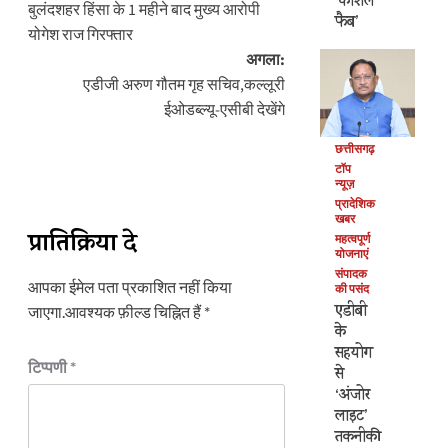
‘कोशल
नेविगेशन
बुलंदशहर हिंसा के 1 महीने बाद मुख्य आरोपी
फैब’
योगेश राज गिरफ्तार
अगला:
एडीजी अरुण गौतम गृह सचिव,कल्लूरी
ईओडब्ल्यू-एसीबी देखेंगे
छत्तीसगढ़
टॉप
न्यूज़
प्रादेशिक
खबर
प्रातिक्रिया दे
महत्वपूर्ण
योजनाएं
संपादक
आपका ईमेल पता प्रकाशित नहीं किया
की पसंद
एडीबी
जाएगा.
आवश्यक फ़ील्ड चिह्नित हैं
*
के
सहयोग
टिप्पणी
*
से
‘अंजोर
लाइट’
तकनीकी