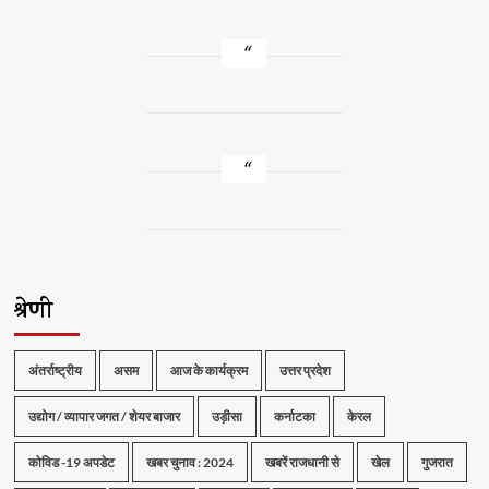
श्रेणी
अंतर्राष्ट्रीय
असम
आज के कार्यक्रम
उत्तर प्रदेश
उद्योग / व्यापार जगत / शेयर बाजार
उड़ीसा
कर्नाटका
केरल
कोविड -19 अपडेट
खबर चुनाव : 2024
खबरें राजधानी से
खेल
गुजरात