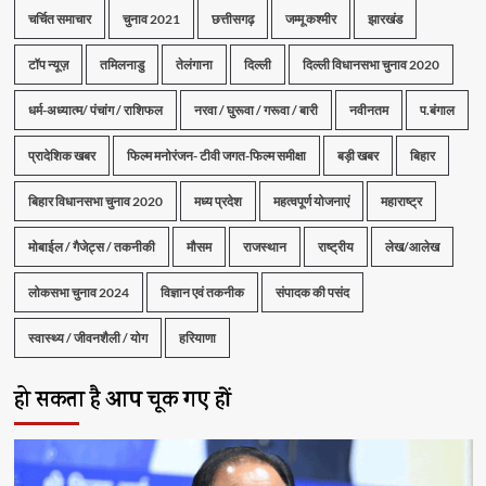
चर्चित समाचार
चुनाव 2021
छत्तीसगढ़
जम्मू कश्मीर
झारखंड
टॉप न्यूज़
तमिलनाडु
तेलंगाना
दिल्ली
दिल्ली विधानसभा चुनाव 2020
धर्म-अध्यात्म/ पंचांग / राशिफल
नरवा / घुरूवा / गरूवा / बारी
नवीनतम
प.बंगाल
प्रादेशिक खबर
फिल्म मनोरंजन- टीवी जगत-फिल्म समीक्षा
बड़ी खबर
बिहार
बिहार विधानसभा चुनाव 2020
मध्य प्रदेश
महत्वपूर्ण योजनाएं
महाराष्ट्र
मोबाईल / गैजेट्स / तकनीकी
मौसम
राजस्थान
राष्ट्रीय
लेख/आलेख
लोकसभा चुनाव 2024
विज्ञान एवं तकनीक
संपादक की पसंद
स्वास्थ्य / जीवनशैली / योग
हरियाणा
हो सकता है आप चूक गए हों