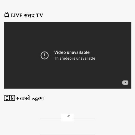
📺 LIVE संसद TV
🇮🇳 सरकारी उद्धरण