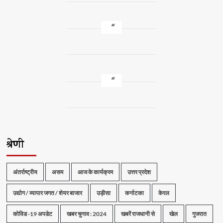
श्रेणी
अंतर्राष्ट्रीय
असम
आज के कार्यक्रम
उत्तर प्रदेश
उद्योग / व्यापार जगत / शेयर बाजार
उड़ीसा
कर्नाटका
केरल
कोविड -19 अपडेट
खबर चुनाव : 2024
खबरें राजधानी से
खेल
गुजरात