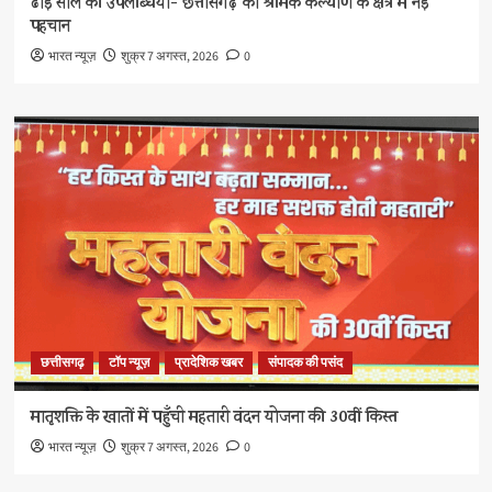
ढाई साल की उपलब्धियाँ- छत्तीसगढ़ का श्रमिक कल्याण के क्षेत्र में नई
पहचान
भारत न्यूज़
शुक्र 7 अगस्त, 2026
0
छत्तीसगढ़
टॉप न्यूज़
प्रादेशिक खबर
संपादक की पसंद
मातृशक्ति के खातों में पहुँची महतारी वंदन योजना की 30वीं किस्त
भारत न्यूज़
शुक्र 7 अगस्त, 2026
0