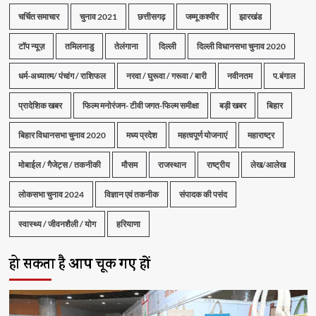
चर्चित समाचार
चुनाव 2021
छत्तीसगढ़
जम्मू कश्मीर
झारखंड
टॉप न्यूज़
तमिलनाडु
तेलंगाना
दिल्ली
दिल्ली विधानसभा चुनाव 2020
धर्म-अध्यात्म/ पंचांग / राशिफल
नरवा / घुरूवा / गरूवा / बारी
नवीनतम
प.बंगाल
प्रादेशिक खबर
फिल्म मनोरंजन- टीवी जगत-फिल्म समीक्षा
बड़ी खबर
बिहार
बिहार विधानसभा चुनाव 2020
मध्य प्रदेश
महत्वपूर्ण योजनाएं
महाराष्ट्र
मोबाईल / गैजेट्स / तकनीकी
मौसम
राजस्थान
राष्ट्रीय
लेख/आलेख
लोकसभा चुनाव 2024
विज्ञान एवं तकनीक
संपादक की पसंद
स्वास्थ्य / जीवनशैली / योग
हरियाणा
हो सकता है आप चूक गए हों