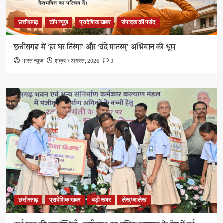
छत्तीसगढ़
टॉप न्यूज़
प्रादेशिक खबर
संपादक की पसंद
छत्तीसगढ़ में ‘हर घर तिरंगा’ और ‘वंदे मातरम्’ अभियान की धूम
भारत न्यूज़
शुक्र 7 अगस्त, 2026
0
छत्तीसगढ़
प्रादेशिक खबर
बड़ी खबर
लेख/आलेख