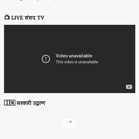
📺 LIVE संसद TV
🇮🇳 सरकारी उद्धरण