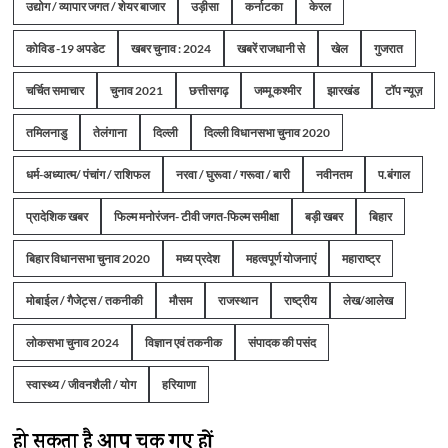
उद्योग / व्यापार जगत / शेयर बाजार
उड़ीसा
कर्नाटका
केरल
कोविड -19 अपडेट
खबर चुनाव : 2024
खबरें राजधानी से
खेल
गुजरात
चर्चित समाचार
चुनाव 2021
छत्तीसगढ़
जम्मू कश्मीर
झारखंड
टॉप न्यूज़
तमिलनाडु
तेलंगाना
दिल्ली
दिल्ली विधानसभा चुनाव 2020
धर्म-अध्यात्म/ पंचांग / राशिफल
नरवा / घुरूवा / गरूवा / बारी
नवीनतम
प.बंगाल
प्रादेशिक खबर
फिल्म मनोरंजन- टीवी जगत-फिल्म समीक्षा
बड़ी खबर
बिहार
बिहार विधानसभा चुनाव 2020
मध्य प्रदेश
महत्वपूर्ण योजनाएं
महाराष्ट्र
मोबाईल / गैजेट्स / तकनीकी
मौसम
राजस्थान
राष्ट्रीय
लेख/आलेख
लोकसभा चुनाव 2024
विज्ञान एवं तकनीक
संपादक की पसंद
स्वास्थ्य / जीवनशैली / योग
हरियाणा
हो सकता है आप चूक गए हों