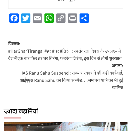
Facebook
Twitter
Email
WhatsApp
Copy
Print
Share
Link
पोस्ट
पिछला:
नेविगेशन
#HarGharTiranga: #हर #घर #तिरंगा: स्वतंत्रता दिवस के उपलक्ष्य में
देश में एक बार फिर हर घर तिरंगा, फहरेगा तिरंगा, इस दिन से होगी शुरुआत
अगला:
IAS Ranu Sahu Suspend : राज्य सरकार ने की बड़ी कार्रवाई,
आईएएस Ranu Sahu को किया सस्पेंड….जमानत याचिका भी हुई
खारिज
ज़्यादा कहानियां