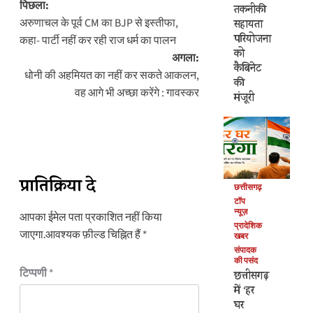
पोस्ट
पिछला:
तकनीकी
नेविगेशन
अरुणाचल के पूर्व CM का BJP से इस्तीफा,
सहायता
परियोजना
कहा- पार्टी नहीं कर रही राज धर्म का पालन
को
अगला:
कैबिनेट
धोनी की अहमियत का नहीं कर सकते आकलन,
की
वह आगे भी अच्छा करेंगे : गावस्कर
मंजूरी
प्रातिक्रिया दे
छत्तीसगढ़
टॉप
न्यूज़
आपका ईमेल पता प्रकाशित नहीं किया
प्रादेशिक
जाएगा.
आवश्यक फ़ील्ड चिह्नित हैं
*
खबर
संपादक
की पसंद
टिप्पणी
*
छत्तीसगढ़
में ‘हर
घर