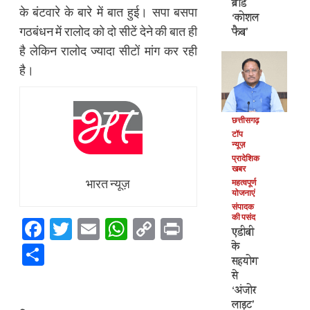
ब्रांड
के बंटवारे के बारे में बात हुई। सपा बसपा
‘कोशल
गठबंधन में रालोद को दो सीटें देने की बात ही
फैब’
है लेकिन रालोद ज्यादा सीटों मांग कर रही
है।
छत्तीसगढ़
टॉप
न्यूज़
प्रादेशिक
खबर
भारत न्यूज़
महत्वपूर्ण
योजनाएं
संपादक
की पसंद
Facebook
Twitter
Email
WhatsApp
Copy
Print
एडीबी
Link
के
Share
सहयोग
से
‘अंजोर
लाइट’