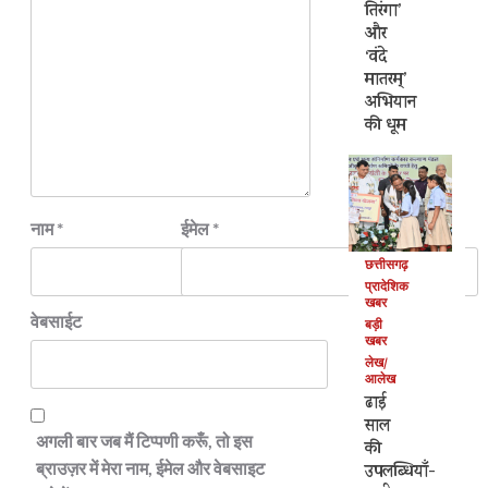
तिरंगा’
और
‘वंदे
मातरम्’
अभियान
की धूम
नाम
*
ईमेल
*
छत्तीसगढ़
प्रादेशिक
खबर
वेबसाईट
बड़ी
खबर
लेख/
आलेख
ढाई
साल
अगली बार जब मैं टिप्पणी करूँ, तो इस
की
ब्राउज़र में मेरा नाम, ईमेल और वेबसाइट
उपलब्धियाँ-