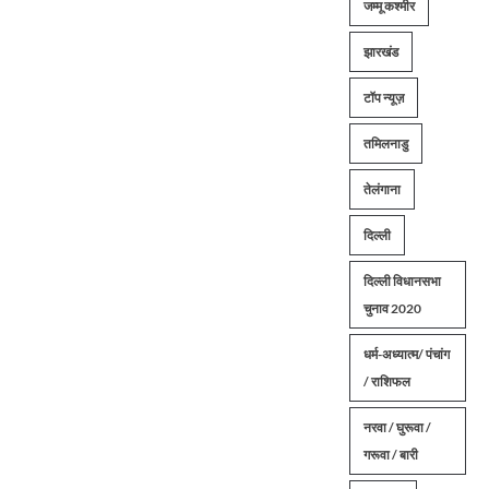
जम्मू कश्मीर
झारखंड
टॉप न्यूज़
तमिलनाडु
तेलंगाना
दिल्ली
दिल्ली विधानसभा
चुनाव 2020
धर्म-अध्यात्म/ पंचांग
/ राशिफल
नरवा / घुरूवा /
गरूवा / बारी