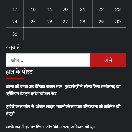
17
18
19
20
21
22
23
24
25
26
27
28
29
30
31
« जुलाई
निम्न
को
हाल के पोस्ट
खोजें:
कोसा की चमक अब वैश्विक बाजार तक : मुख्यमंत्री ने लॉन्च किया छत्तीसगढ़ का
प्रीमियम हैंडलूम ब्रांड ‘कोशल फैब’
एडीबी के सहयोग से ‘अंजोर लाइट’ तकनीकी सहायता परियोजना को कैबिनेट की
मंजूरी
छत्तीसगढ़ में ‘हर घर तिरंगा’ और ‘वंदे मातरम्’ अभियान की धूम