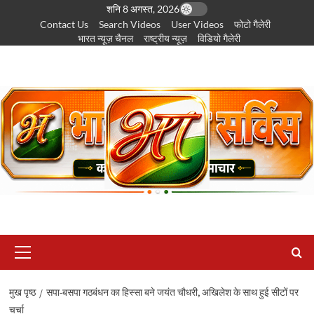
छोड़कर
शनि 8 अगस्त, 2026
Contact Us
Search Videos
User Videos
फोटो गैलेरी
सामग्री
भारत न्यूज़ चैनल
राष्ट्रीय न्यूज़
विडियो गैलेरी
पर
जाएँ
प्राथमिक
सूची
मुख पृष्ठ
सपा-बसपा गठबंधन का हिस्सा बने जयंत चौधरी, अखिलेश के साथ हुई सीटों पर
चर्चा