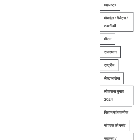
महाराष्ट्र
मोबाईल / गैजेट्स /
तकनीकी
मौसम
राजस्थान
राष्ट्रीय
लेख/आलेख
लोकसभा चुनाव
2024
विज्ञान एवं तकनीक
संपादक की पसंद
स्वास्थ्य /