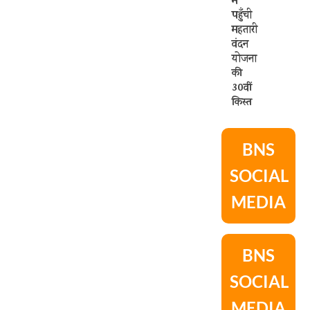
में
पहुँची
महतारी
वंदन
योजना
की
30वीं
किस्त
BNS
SOCIAL
MEDIA
BNS
SOCIAL
MEDIA