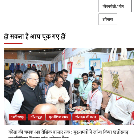
जीवनशैली / योग
हरियाणा
हो सकता है आप चूक गए हों
छत्तीसगढ़
टॉप न्यूज़
प्रादेशिक खबर
संपादक की पसंद
कोसा की चमक अब वैश्विक बाजार तक : मुख्यमंत्री ने लॉन्च किया छत्तीसगढ़