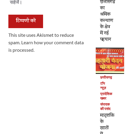
छत्तीसगढ़
सहेजें।
का
श्रमिक
कल्याण
के क्षेत्र
में नई
This site uses Akismet to reduce
पहचान
spam.
Learn how your comment data
is processed.
छत्तीसगढ़
टॉप
न्यूज़
प्रादेशिक
खबर
संपादक
की पसंद
मातृशक्ति
के
खातों