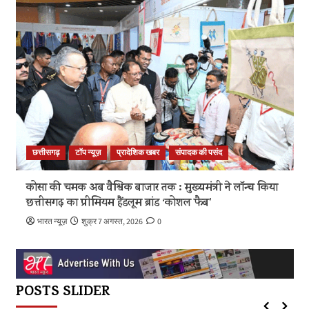
वंदन
योजना
की
30वीं
किस्त
के
बारे
में
और
पढ़ें
छत्तीसगढ़
टॉप न्यूज़
प्रादेशिक खबर
संपादक की पसंद
कोसा की चमक अब वैश्विक बाजार तक : मुख्यमंत्री ने लॉन्च किया
छत्तीसगढ़ का प्रीमियम हैंडलूम ब्रांड ‘कोशल फैब’
भारत न्यूज़
शुक्र 7 अगस्त, 2026
0
POSTS SLIDER