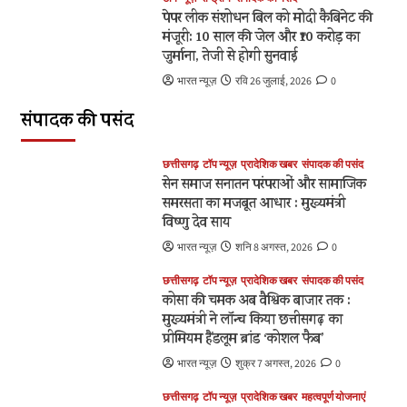
पेपर लीक संशोधन बिल को मोदी कैबिनेट की
मंजूरी: 10 साल की जेल और ₹10 करोड़ का
छत्तीसगढ़
टॉप न्यूज़
प्रादेशिक खबर
महत्वपूर्ण योजनाएं
जुर्माना, तेजी से होगी सुनवाई
संपादक की पसंद
एडीबी के सहयोग से ‘अंजोर लाइट’ तकनीकी सहायता
भारत न्यूज़
रवि 26 जुलाई, 2026
0
परियोजना को कैबिनेट की मंजूरी
3
संपादक की पसंद
छत्तीसगढ़
टॉप न्यूज़
प्रादेशिक खबर
संपादक की पसंद
छत्तीसगढ़ में ‘हर घर तिरंगा’ और ‘वंदे मातरम्’ अभियान की
छत्तीसगढ़
टॉप न्यूज़
प्रादेशिक खबर
संपादक की पसंद
धूम
सेन समाज सनातन परंपराओं और सामाजिक
4
समरसता का मजबूत आधार : मुख्यमंत्री
विष्णु देव साय
छत्तीसगढ़
प्रादेशिक खबर
बड़ी खबर
लेख/आलेख
भारत न्यूज़
शनि 8 अगस्त, 2026
0
ढाई साल की उपलब्धियाँ- छत्तीसगढ़ का श्रमिक कल्याण के
क्षेत्र में नई पहचान
छत्तीसगढ़
टॉप न्यूज़
प्रादेशिक खबर
संपादक की पसंद
5
कोसा की चमक अब वैश्विक बाजार तक :
मुख्यमंत्री ने लॉन्च किया छत्तीसगढ़ का
प्रीमियम हैंडलूम ब्रांड ‘कोशल फैब’
भारत न्यूज़
शुक्र 7 अगस्त, 2026
0
छत्तीसगढ़
टॉप न्यूज़
प्रादेशिक खबर
महत्वपूर्ण योजनाएं