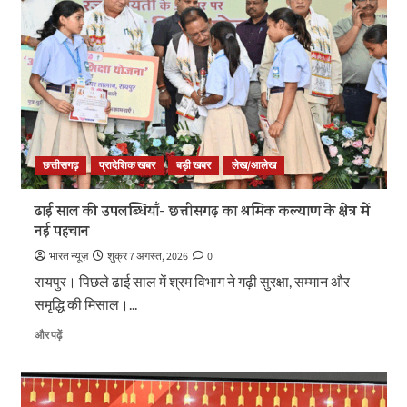
और
‘वंदे
मातरम्’
अभियान
की
धूम
के
बारे
में
और
छत्तीसगढ़
प्रादेशिक खबर
बड़ी खबर
लेख/आलेख
पढ़ें
ढाई साल की उपलब्धियाँ- छत्तीसगढ़ का श्रमिक कल्याण के क्षेत्र में
नई पहचान
भारत न्यूज़
शुक्र 7 अगस्त, 2026
0
रायपुर। पिछले ढाई साल में श्रम विभाग ने गढ़ी सुरक्षा, सम्मान और
समृद्धि की मिसाल।...
ढाई
और पढ़ें
साल
की
उपलब्धियाँ-
छत्तीसगढ़