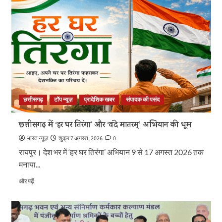
‘अंजोर
लाइट’
तकनीकी
सहायता
परियोजना
को
कैबिनेट
की
मंजूरी
के
बारे
छत्तीसगढ़
टॉप न्यूज़
प्रादेशिक खबर
संपादक की पसंद
में
और
छत्तीसगढ़ में ‘हर घर तिरंगा’ और ‘वंदे मातरम्’ अभियान की धूम
पढ़ें
भारत न्यूज़
शुक्र 7 अगस्त, 2026
0
रायपुर। देश भर में ‘हर घर तिरंगा’ अभियान 9 से 17 अगस्त 2026 तक
मनाया...
छत्तीसगढ़
और पढ़ें
में
‘हर
घर
तिरंगा’