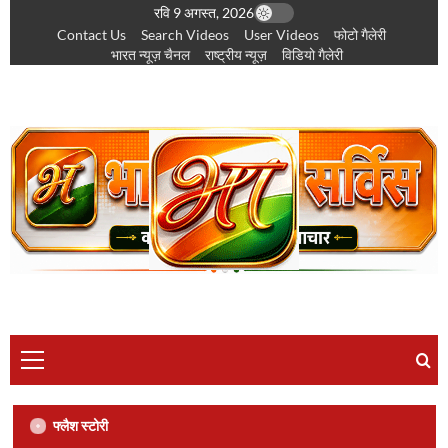
छोड़कर
रवि 9 अगस्त, 2026
Contact Us
Search Videos
User Videos
फोटो गैलेरी
सामग्री
भारत न्यूज़ चैनल
राष्ट्रीय न्यूज़
विडियो गैलेरी
पर
जाएँ
प्राथमिक
सूची
छत्तीसगढ़
टॉप न्यूज़
प्रादेशिक खबर
संपादक की पसंद
छत्तीसगढ़ में ‘हर घर तिरंगा’ और ‘वंदे मातरम्’ अभियान की
फ्लैश स्टोरी
धूम