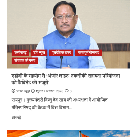
वैश्विक
बाजार
तक
:
मुख्यमंत्री
ने
लॉन्च
किया
छत्तीसगढ़
छत्तीसगढ़
टॉप न्यूज़
प्रादेशिक खबर
महत्वपूर्ण योजनाएं
का
प्रीमियम
संपादक की पसंद
हैंडलूम
ब्रांड
एडीबी के सहयोग से ‘अंजोर लाइट’ तकनीकी सहायता परियोजना
‘कोशल
को कैबिनेट की मंजूरी
फैब’
के
भारत न्यूज़
शुक्र 7 अगस्त, 2026
0
बारे
रायपुर। मुख्यमंत्री विष्णु देव साय की अध्यक्षता में आयोजित
में
मंत्रिपरिषद् की बैठक में वित्त विभाग...
और
पढ़ें
एडीबी
और पढ़ें
के
सहयोग
से