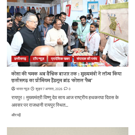
और
सामाजिक
समरसता
का
मजबूत
आधार
:
मुख्यमंत्री
विष्णु
देव
साय
छत्तीसगढ़
टॉप न्यूज़
प्रादेशिक खबर
संपादक की पसंद
के
बारे
कोसा की चमक अब वैश्विक बाजार तक : मुख्यमंत्री ने लॉन्च किया
में
छत्तीसगढ़ का प्रीमियम हैंडलूम ब्रांड ‘कोशल फैब’
और
पढ़ें
भारत न्यूज़
शुक्र 7 अगस्त, 2026
0
रायपुर। मुख्यमंत्री विष्णु देव साय आज राष्ट्रीय हथकरघा दिवस के
अवसर पर राजधानी रायपुर स्थित...
कोसा
और पढ़ें
की
चमक
अब