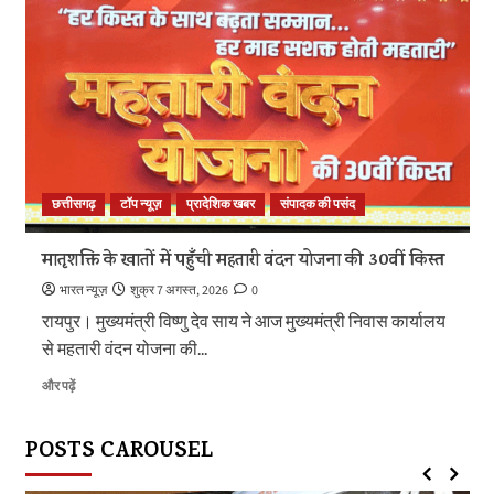
का
श्रमिक
कल्याण
के
क्षेत्र
में
नई
पहचान
के
बारे
छत्तीसगढ़
टॉप न्यूज़
प्रादेशिक खबर
संपादक की पसंद
में
और
मातृशक्ति के खातों में पहुँची महतारी वंदन योजना की 30वीं किस्त
पढ़ें
भारत न्यूज़
शुक्र 7 अगस्त, 2026
0
रायपुर। मुख्यमंत्री विष्णु देव साय ने आज मुख्यमंत्री निवास कार्यालय
से महतारी वंदन योजना की...
मातृशक्ति
और पढ़ें
के
खातों
POSTS CAROUSEL
में
पहुँची
महतारी