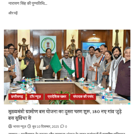
नारायण सिंह की पुण्यतिथि...
मुख्यमंत्री
और पढ़ें
विष्णुदेव
साय
ने
जयस्तंभ
चौक
में
किया
शहीद
वीर
नारायण
सिंह
के
त्याग
और
छत्तीसगढ़
टॉप न्यूज़
प्रादेशिक खबर
संपादक की पसंद
संघर्ष
का
स्मरण
मुख्यमंत्री ग्रामीण बस योजना का दूसरा चरण शुरू, 180 नए गांव जुड़े
के
बस सुविधा से
बारे
में
भारत न्यूज़
बुध 10 दिसम्बर, 2025
0
और