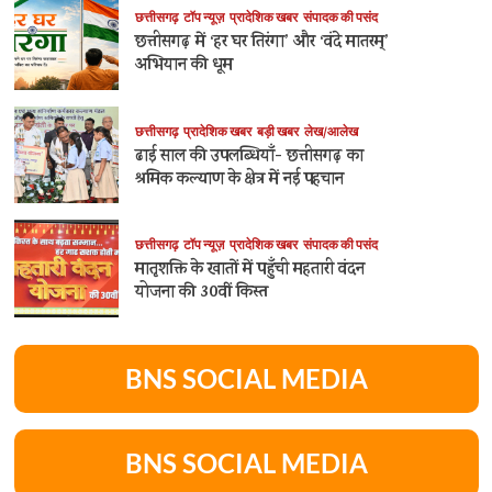
छत्तीसगढ़
टॉप न्यूज़
प्रादेशिक खबर
संपादक की पसंद
छत्तीसगढ़ में ‘हर घर तिरंगा’ और ‘वंदे मातरम्’
अभियान की धूम
छत्तीसगढ़
प्रादेशिक खबर
बड़ी खबर
लेख/आलेख
ढाई साल की उपलब्धियाँ- छत्तीसगढ़ का
श्रमिक कल्याण के क्षेत्र में नई पहचान
छत्तीसगढ़
टॉप न्यूज़
प्रादेशिक खबर
संपादक की पसंद
मातृशक्ति के खातों में पहुँची महतारी वंदन
योजना की 30वीं किस्त
BNS SOCIAL MEDIA
BNS SOCIAL MEDIA