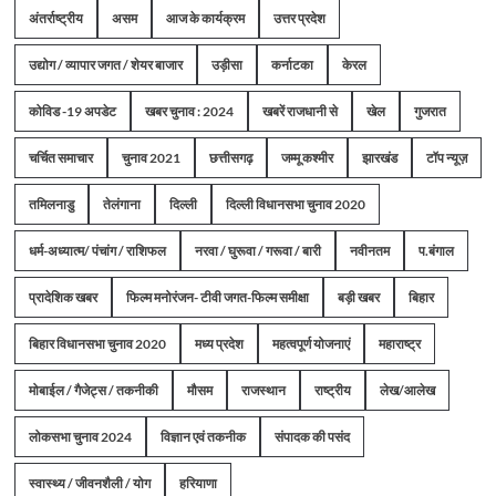
अंतर्राष्ट्रीय
असम
आज के कार्यक्रम
उत्तर प्रदेश
उद्योग / व्यापार जगत / शेयर बाजार
उड़ीसा
कर्नाटका
केरल
कोविड -19 अपडेट
खबर चुनाव : 2024
खबरें राजधानी से
खेल
गुजरात
चर्चित समाचार
चुनाव 2021
छत्तीसगढ़
जम्मू कश्मीर
झारखंड
टॉप न्यूज़
तमिलनाडु
तेलंगाना
दिल्ली
दिल्ली विधानसभा चुनाव 2020
धर्म-अध्यात्म/ पंचांग / राशिफल
नरवा / घुरूवा / गरूवा / बारी
नवीनतम
प.बंगाल
प्रादेशिक खबर
फिल्म मनोरंजन- टीवी जगत-फिल्म समीक्षा
बड़ी खबर
बिहार
बिहार विधानसभा चुनाव 2020
मध्य प्रदेश
महत्वपूर्ण योजनाएं
महाराष्ट्र
मोबाईल / गैजेट्स / तकनीकी
मौसम
राजस्थान
राष्ट्रीय
लेख/आलेख
लोकसभा चुनाव 2024
विज्ञान एवं तकनीक
संपादक की पसंद
स्वास्थ्य / जीवनशैली / योग
हरियाणा