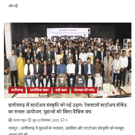
छत्तीसगढ़
और पढ़ें
में
नई
गाइडलाइन
दरें
लागू
:
ग्रामीण
और
शहरी
क्षेत्रों
में
दरों
का
वैज्ञानिक
छत्तीसगढ़
प्रादेशिक खबर
बड़ी खबर
संपादक की पसंद
युक्तिकरण,
निवेश
और
छत्तीसगढ़ में स्टार्टअप संस्कृति को नई उड़ान: टेकस्टार्स स्टार्टअप वीकेंड
पारदर्शिता
का सफल आयोजन, युवाओं को मिला वैश्विक मंच
को
मिलेगा
भारत न्यूज़
बुध 10 दिसम्बर, 2025
0
बढ़ावा
रायपुर। छत्तीसगढ़ में युवाओं के नवाचार, उद्यमिता और स्टार्टअप संस्कृति को मजबूत
के
आधार देने की...