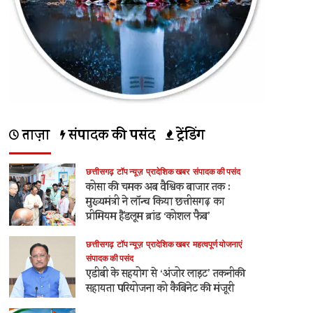
में
अनेक
महत्वपूर्ण
निर्णय
लिए
गए
–
के
बारे
ताज़ा
संपादक की पसंद
ट्रेंडिंग
में
और
पढ़ें
छत्तीसगढ़
टॉप न्यूज़
प्रादेशिक खबर
संपादक की पसंद
कोसा की चमक अब वैश्विक बाजार तक :
मुख्यमंत्री ने लॉन्च किया छत्तीसगढ़ का
प्रीमियम हैंडलूम ब्रांड ‘कोशल फैब’
छत्तीसगढ़
टॉप न्यूज़
प्रादेशिक खबर
महत्वपूर्ण योजनाएं
संपादक की पसंद
एडीबी के सहयोग से ‘अंजोर लाइट’ तकनीकी
सहायता परियोजना को कैबिनेट की मंजूरी