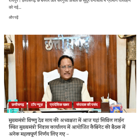
रायपुर। छत्तीसगढ़ के बस्तर और सरगुजा अंचल के सुदूर वनांचलों में ग्रामीण परिवहन
पढ़ें
को नई...
मुख्यमंत्री
और पढ़ें
ग्रामीण
बस
योजना
का
दूसरा
चरण
शुरू,
180
नए
गांव
जुड़े
बस
सुविधा
से
छत्तीसगढ़
टॉप न्यूज़
प्रादेशिक खबर
संपादक की पसंद
के
बारे
में
मुख्यमंत्री विष्णु देव साय की अध्यक्षता में आज यहां सिविल लाईन
और
स्थित मुख्यमंत्री निवास कार्यालय में आयोजित कैबिनेट की बैठक में
पढ़ें
अनेक महत्वपूर्ण निर्णय लिए गए –