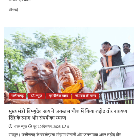
बारे
में
छत्तीसगढ़
और पढ़ें
और
में
पढ़ें
स्टार्टअप
संस्कृति
को
नई
उड़ान:
टेकस्टार्स
स्टार्टअप
वीकेंड
का
सफल
आयोजन,
युवाओं
को
छत्तीसगढ़
टॉप न्यूज़
प्रादेशिक खबर
संपादक की पसंद
मिला
वैश्विक
मंच
मुख्यमंत्री विष्णुदेव साय ने जयस्तंभ चौक में किया शहीद वीर नारायण
के
सिंह के त्याग और संघर्ष का स्मरण
बारे
में
भारत न्यूज़
बुध 10 दिसम्बर, 2025
0
और
रायपुर। छत्तीसगढ़ के स्वतंत्रता संग्राम सेनानी और जननायक अमर शहीद वीर
पढ़ें