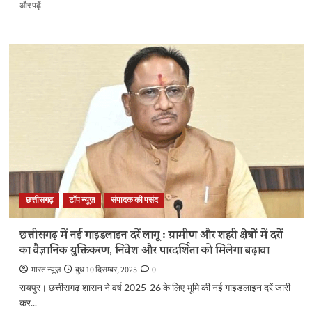
शहीद
और पढ़ें
वीर
नारायण
सिंह
का
बलिदान,
आत्मगौरव,
संघर्ष
और
स्वाभिमान
का
प्रतीक
–
मुख्यमंत्री
श्री
छत्तीसगढ़
टॉप न्यूज़
संपादक की पसंद
साय
के
बारे
छत्तीसगढ़ में नई गाइडलाइन दरें लागू : ग्रामीण और शहरी क्षेत्रों में दरों
में
का वैज्ञानिक युक्तिकरण, निवेश और पारदर्शिता को मिलेगा बढ़ावा
और
पढ़ें
भारत न्यूज़
बुध 10 दिसम्बर, 2025
0
रायपुर। छत्तीसगढ़ शासन ने वर्ष 2025-26 के लिए भूमि की नई गाइडलाइन दरें जारी
कर...