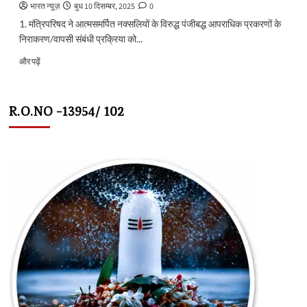
भारत न्यूज़
बुध 10 दिसम्बर, 2025
0
1. मंत्रिपरिषद ने आत्मसमर्पित नक्सलियों के विरुद्ध पंजीबद्ध आपराधिक प्रकरणों के
निराकरण/वापसी संबंधी प्रक्रिया को...
मुख्यमंत्री
और पढ़ें
विष्णु
देव
साय
R.O.NO -13954/ 102
की
अध्यक्षता
में
आज
यहां
सिविल
लाईन
स्थित
मुख्यमंत्री
निवास
कार्यालय
में
आयोजित
कैबिनेट
की
बैठक