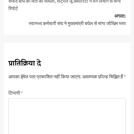
नेविगेशन
सफेद बाघ की मौत का मामला, सेंट्रल जू अथॉरिटी ने वन विभाग से मांगी
रिपोर्ट
अगला:
स्वास्थ्य कर्मचारी संघ ने मुख्यमंत्री बघेल से मांगा जोखिम भत्ता
प्रातिक्रिया दे
आपका ईमेल पता प्रकाशित नहीं किया जाएगा.
आवश्यक फ़ील्ड चिह्नित हैं
*
टिप्पणी
*