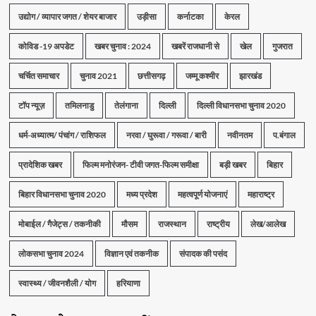
उद्योग / व्यापार जगत / शेयर बाजार
उड़ीसा
कर्नाटका
केरल
कोविड -19 अपडेट
खबर चुनाव : 2024
खबरें राजधानी से
खेल
गुजरात
चर्चित समाचार
चुनाव 2021
छत्तीसगढ़
जम्मू कश्मीर
झारखंड
टॉप न्यूज़
तमिलनाडु
तेलंगाना
दिल्ली
दिल्ली विधानसभा चुनाव 2020
धर्म-अध्यात्म/ पंचांग / राशिफल
नरवा / घुरूवा / गरूवा / बारी
नवीनतम
प.बंगाल
प्रादेशिक खबर
फिल्म मनोरंजन- टीवी जगत-फिल्म समीक्षा
बड़ी खबर
बिहार
बिहार विधानसभा चुनाव 2020
मध्य प्रदेश
महत्वपूर्ण योजनाएं
महाराष्ट्र
मोबाईल / गैजेट्स / तकनीकी
मौसम
राजस्थान
राष्ट्रीय
लेख/आलेख
लोकसभा चुनाव 2024
विज्ञान एवं तकनीक
संपादक की पसंद
स्वास्थ्य / जीवनशैली / योग
हरियाणा