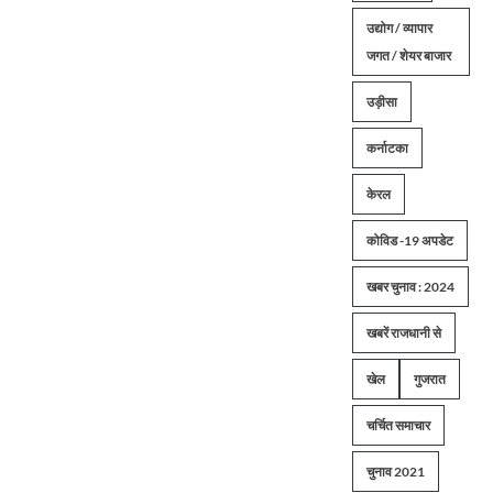
उद्योग / व्यापार
जगत / शेयर बाजार
उड़ीसा
कर्नाटका
केरल
कोविड -19 अपडेट
खबर चुनाव : 2024
खबरें राजधानी से
खेल
गुजरात
चर्चित समाचार
चुनाव 2021