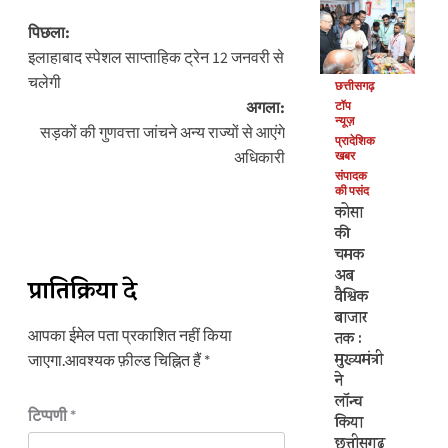
पोस्ट
पिछला:
नेविगेशन
इलाहाबाद स्पेशल साप्ताहिक ट्रेन 12 जनवरी से
चलेगी
छत्तीसगढ़
अगला:
टॉप
न्यूज़
सड़कों की गुणवत्ता जांचने अन्य राज्यों से आएंगे
प्रादेशिक
अधिकारी
खबर
संपादक
की पसंद
कोसा
की
चमक
अब
प्रातिक्रिया दे
वैश्विक
बाजार
आपका ईमेल पता प्रकाशित नहीं किया
तक :
मुख्यमंत्री
जाएगा.
आवश्यक फ़ील्ड चिह्नित हैं
*
ने
लॉन्च
टिप्पणी
*
किया
छत्तीसगढ़