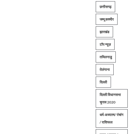
छत्तीसगढ़
जम्मू कश्मीर
झारखंड
टॉप न्यूज़
तमिलनाडु
तेलंगाना
दिल्ली
दिल्ली विधानसभा
चुनाव 2020
धर्म-अध्यात्म/ पंचांग
/ राशिफल