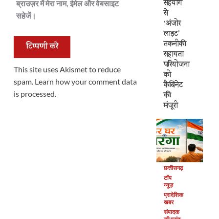
सहयोग
ब्राउज़र में मेरा नाम, ईमेल और वेबसाइट
से
सहेजें।
‘अंजोर
लाइट’
तकनीकी
सहायता
परियोजना
This site uses Akismet to reduce
को
spam.
Learn how your comment data
कैबिनेट
is processed.
की
मंजूरी
छत्तीसगढ़
टॉप
न्यूज़
प्रादेशिक
खबर
संपादक