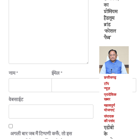
का
प्रीमियम
हैंडलूम
ब्रांड
‘कोशल
फैब’
नाम
*
ईमेल
*
छत्तीसगढ़
टॉप
न्यूज़
प्रादेशिक
वेबसाईट
खबर
महत्वपूर्ण
योजनाएं
संपादक
की पसंद
एडीबी
अगली बार जब मैं टिप्पणी करूँ, तो इस
के