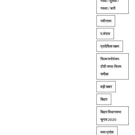
नरवा / घुरूवा /
गरूवा / बारी
नवीनतम
प.बंगाल
प्रादेशिक खबर
फिल्म मनोरंजन-
टीवी जगत-फिल्म
समीक्षा
बड़ी खबर
बिहार
बिहार विधानसभा
चुनाव 2020
मध्य प्रदेश