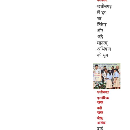
की पसंद
छत्तीसगढ़
में ‘हर
घर
तिरंगा’
और
‘वंदे
मातरम्’
अभियान
की धूम
छत्तीसगढ़
प्रादेशिक
खबर
बड़ी
खबर
लेख/
आलेख
ढाई