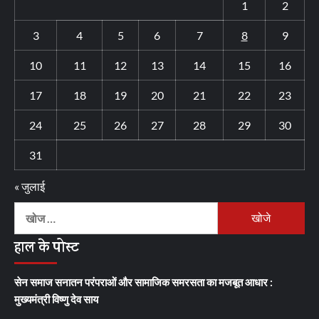
1
2
3
4
5
6
7
8
9
10
11
12
13
14
15
16
17
18
19
20
21
22
23
24
25
26
27
28
29
30
31
« जुलाई
निम्न
को
हाल के पोस्ट
खोजें:
सेन समाज सनातन परंपराओं और सामाजिक समरसता का मजबूत आधार :
मुख्यमंत्री विष्णु देव साय