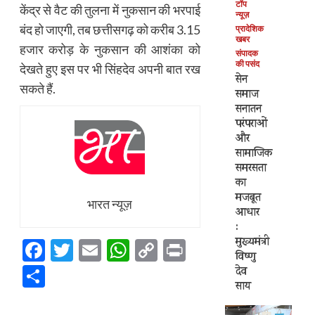
टॉप
केंद्र से वैट की तुलना में नुकसान की भरपाई
न्यूज़
बंद हो जाएगी, तब छत्तीसगढ़ को करीब 3.15
प्रादेशिक
खबर
हजार करोड़ के नुकसान की आशंका को
संपादक
की पसंद
देखते हुए इस पर भी सिंहदेव अपनी बात रख
सेन
सकते हैं.
समाज
सनातन
परंपराओं
और
सामाजिक
समरसता
का
मजबूत
भारत न्यूज़
आधार
:
मुख्यमंत्री
Facebook
Twitter
Email
WhatsApp
Copy
Print
विष्णु
Link
Share
देव
साय