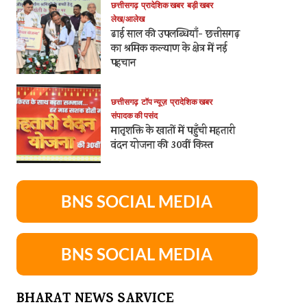
छत्तीसगढ़
प्रादेशिक खबर
बड़ी खबर
लेख/आलेख
ढाई साल की उपलब्धियाँ- छत्तीसगढ़
का श्रमिक कल्याण के क्षेत्र में नई
पहचान
छत्तीसगढ़
टॉप न्यूज़
प्रादेशिक खबर
संपादक की पसंद
मातृशक्ति के खातों में पहुँची महतारी
वंदन योजना की 30वीं किस्त
BNS SOCIAL MEDIA
BNS SOCIAL MEDIA
BHARAT NEWS SARVICE