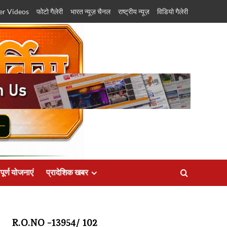
er Videos
फोटो गैलेरी
भारत न्यूज़ चैनल
राष्ट्रीय न्यूज़
विडियो गैलेरी
पूर्ण योजनाएं
प्रादेशिक खबर
R.O.NO -13954/ 102