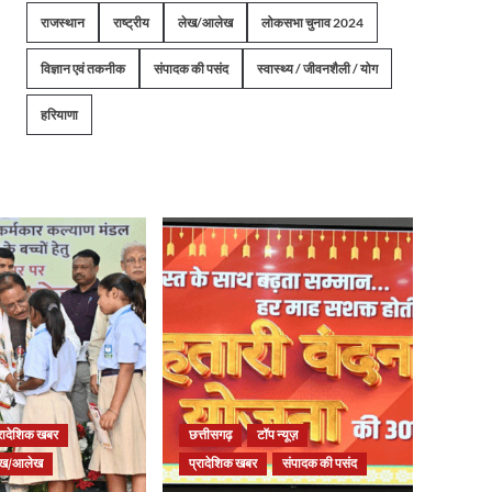
राजस्थान
राष्ट्रीय
लेख/आलेख
लोकसभा चुनाव 2024
विज्ञान एवं तकनीक
संपादक की पसंद
स्वास्थ्य / जीवनशैली / योग
हरियाणा
्रादेशिक खबर
छत्तीसगढ़
टॉप न्यूज़
ेख/आलेख
प्रादेशिक खबर
संपादक की पसंद