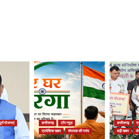
ूर्ण योजनाएं
छत्तीसगढ़
टॉप न्यूज़
छत्तीसगढ़
प
प्रादेशिक खबर
संपादक की पसंद
बड़ी खबर
ल