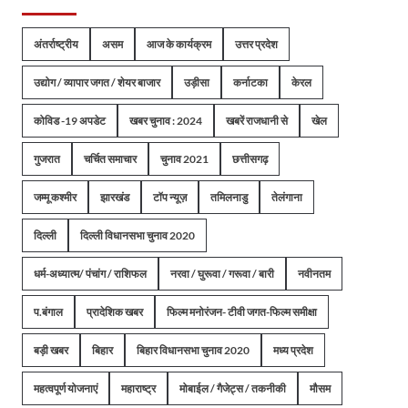
अंतर्राष्ट्रीय
असम
आज के कार्यक्रम
उत्तर प्रदेश
उद्योग / व्यापार जगत / शेयर बाजार
उड़ीसा
कर्नाटका
केरल
कोविड -19 अपडेट
खबर चुनाव : 2024
खबरें राजधानी से
खेल
गुजरात
चर्चित समाचार
चुनाव 2021
छत्तीसगढ़
जम्मू कश्मीर
झारखंड
टॉप न्यूज़
तमिलनाडु
तेलंगाना
दिल्ली
दिल्ली विधानसभा चुनाव 2020
धर्म-अध्यात्म/ पंचांग / राशिफल
नरवा / घुरूवा / गरूवा / बारी
नवीनतम
प.बंगाल
प्रादेशिक खबर
फिल्म मनोरंजन- टीवी जगत-फिल्म समीक्षा
बड़ी खबर
बिहार
बिहार विधानसभा चुनाव 2020
मध्य प्रदेश
महत्वपूर्ण योजनाएं
महाराष्ट्र
मोबाईल / गैजेट्स / तकनीकी
मौसम