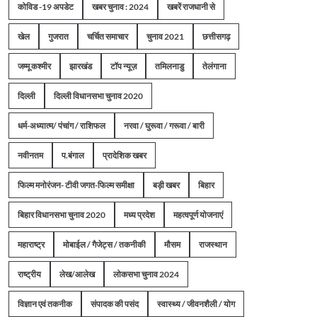
कोविड -19 अपडेट
खबर चुनाव : 2024
खबरें राजधानी से
खेल
गुजरात
चर्चित समाचार
चुनाव 2021
छत्तीसगढ़
जम्मू कश्मीर
झारखंड
टॉप न्यूज़
तमिलनाडु
तेलंगाना
दिल्ली
दिल्ली विधानसभा चुनाव 2020
धर्म-अध्यात्म/ पंचांग / राशिफल
नरवा / घुरूवा / गरूवा / बारी
नवीनतम
प.बंगाल
प्रादेशिक खबर
फिल्म मनोरंजन- टीवी जगत-फिल्म समीक्षा
बड़ी खबर
बिहार
बिहार विधानसभा चुनाव 2020
मध्य प्रदेश
महत्वपूर्ण योजनाएं
महाराष्ट्र
मोबाईल / गैजेट्स / तकनीकी
मौसम
राजस्थान
राष्ट्रीय
लेख/आलेख
लोकसभा चुनाव 2024
विज्ञान एवं तकनीक
संपादक की पसंद
स्वास्थ्य / जीवनशैली / योग