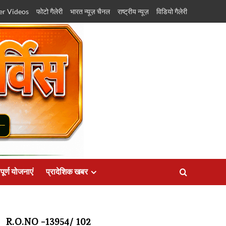
er Videos
फोटो गैलेरी
भारत न्यूज़ चैनल
राष्ट्रीय न्यूज़
विडियो गैलेरी
पूर्ण योजनाएं
प्रादेशिक खबर
R.O.NO -13954/ 102