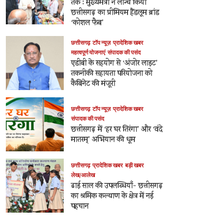
तक : मुख्यमंत्री ने लॉन्च किया
छत्तीसगढ़ का प्रीमियम हैंडलूम ब्रांड
‘कोशल फैब’
छत्तीसगढ़
टॉप न्यूज़
प्रादेशिक खबर
महत्वपूर्ण योजनाएं
संपादक की पसंद
एडीबी के सहयोग से ‘अंजोर लाइट’
तकनीकी सहायता परियोजना को
कैबिनेट की मंजूरी
छत्तीसगढ़
टॉप न्यूज़
प्रादेशिक खबर
संपादक की पसंद
छत्तीसगढ़ में ‘हर घर तिरंगा’ और ‘वंदे
मातरम्’ अभियान की धूम
छत्तीसगढ़
प्रादेशिक खबर
बड़ी खबर
लेख/आलेख
ढाई साल की उपलब्धियाँ- छत्तीसगढ़
का श्रमिक कल्याण के क्षेत्र में नई
पहचान