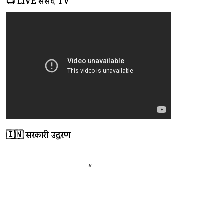
📺 LIVE संसद TV
🇮🇳 सरकारी उद्धरण