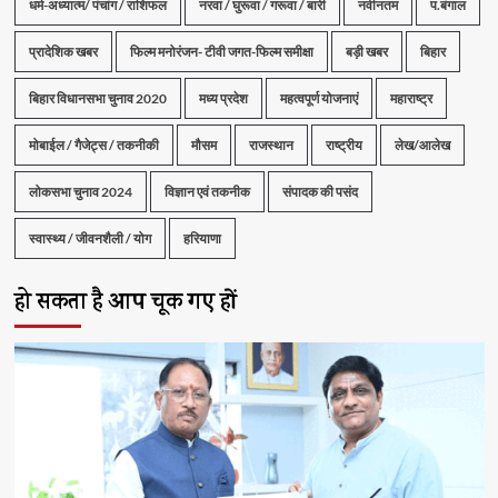
धर्म-अध्यात्म/ पंचांग / राशिफल
नरवा / घुरूवा / गरूवा / बारी
नवीनतम
प.बंगाल
प्रादेशिक खबर
फिल्म मनोरंजन- टीवी जगत-फिल्म समीक्षा
बड़ी खबर
बिहार
बिहार विधानसभा चुनाव 2020
मध्य प्रदेश
महत्वपूर्ण योजनाएं
महाराष्ट्र
मोबाईल / गैजेट्स / तकनीकी
मौसम
राजस्थान
राष्ट्रीय
लेख/आलेख
लोकसभा चुनाव 2024
विज्ञान एवं तकनीक
संपादक की पसंद
स्वास्थ्य / जीवनशैली / योग
हरियाणा
हो सकता है आप चूक गए हों