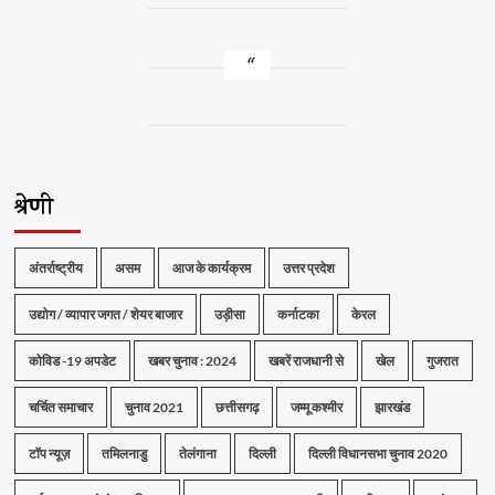
श्रेणी
अंतर्राष्ट्रीय
असम
आज के कार्यक्रम
उत्तर प्रदेश
उद्योग / व्यापार जगत / शेयर बाजार
उड़ीसा
कर्नाटका
केरल
कोविड -19 अपडेट
खबर चुनाव : 2024
खबरें राजधानी से
खेल
गुजरात
चर्चित समाचार
चुनाव 2021
छत्तीसगढ़
जम्मू कश्मीर
झारखंड
टॉप न्यूज़
तमिलनाडु
तेलंगाना
दिल्ली
दिल्ली विधानसभा चुनाव 2020