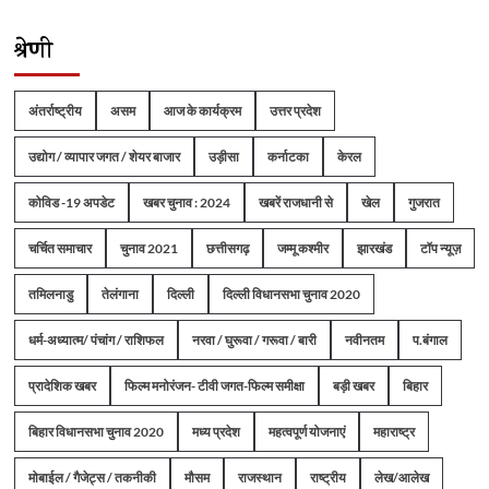
श्रेणी
अंतर्राष्ट्रीय
असम
आज के कार्यक्रम
उत्तर प्रदेश
उद्योग / व्यापार जगत / शेयर बाजार
उड़ीसा
कर्नाटका
केरल
कोविड -19 अपडेट
खबर चुनाव : 2024
खबरें राजधानी से
खेल
गुजरात
चर्चित समाचार
चुनाव 2021
छत्तीसगढ़
जम्मू कश्मीर
झारखंड
टॉप न्यूज़
तमिलनाडु
तेलंगाना
दिल्ली
दिल्ली विधानसभा चुनाव 2020
धर्म-अध्यात्म/ पंचांग / राशिफल
नरवा / घुरूवा / गरूवा / बारी
नवीनतम
प.बंगाल
प्रादेशिक खबर
फिल्म मनोरंजन- टीवी जगत-फिल्म समीक्षा
बड़ी खबर
बिहार
बिहार विधानसभा चुनाव 2020
मध्य प्रदेश
महत्वपूर्ण योजनाएं
महाराष्ट्र
मोबाईल / गैजेट्स / तकनीकी
मौसम
राजस्थान
राष्ट्रीय
लेख/आलेख