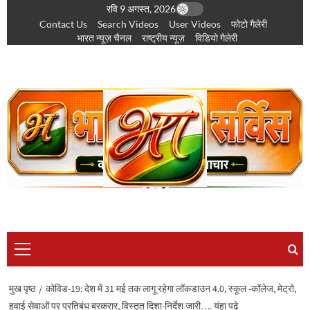
छोड़कर
रवि 9 अगस्त, 2026
Contact Us
Search Videos
User Videos
फोटो गैलेरी
सामग्री
भारत न्यूज़ चैनल
राष्ट्रीय न्यूज़
विडियो गैलेरी
पर
जाएँ
प्राथमिक
सूची
मुख पृष्ठ
कोविड-19: देश में 31 मई तक लागू रहेगा लॉकडाउन 4.0, स्कूल -कॉलेज, मेट्रो,
हवाई सेवाओं पर प्रतिबंध बरकरार, विस्तृत दिशा-निर्देश जारी…. यंहा पढ़े