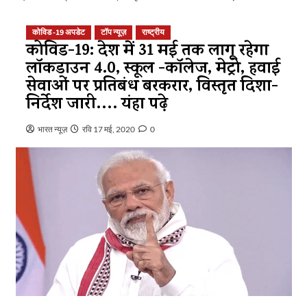
कोविड -19 अपडेट
टॉप न्यूज़
राष्ट्रीय
कोविड-19: देश में 31 मई तक लागू रहेगा
लॉकडाउन 4.0, स्कूल -कॉलेज, मेट्रो, हवाई
सेवाओं पर प्रतिबंध बरकरार, विस्तृत दिशा-
निर्देश जारी…. यंहा पढ़े
भारत न्यूज़
रवि 17 मई, 2020
0