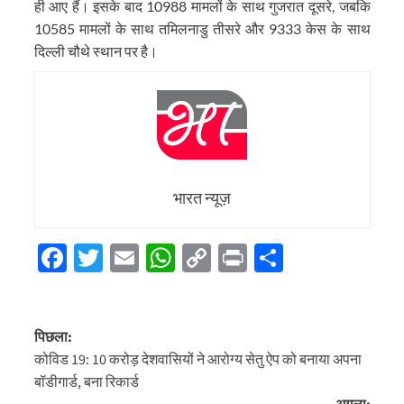
ही आए हैं। इसके बाद 10988 मामलों के साथ गुजरात दूसरे, जबकि
10585 मामलों के साथ तमिलनाडु तीसरे और 9333 केस के साथ
दिल्ली चौथे स्थान पर है।
भारत न्यूज़
Facebook
Twitter
Email
WhatsApp
Copy
Print
Share
Link
पोस्ट
पिछला:
नेविगेशन
कोविड 19: 10 करोड़ देशवासियों ने आरोग्य सेतु ऐप को बनाया अपना
बॉडीगार्ड, बना रिकार्ड