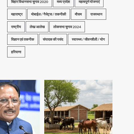
बिहार विधानसभा चुनाव 2020
मध्य प्रदेश
महत्वपूर्ण योजनाएं
महाराष्ट्र
मोबाईल / गैजेट्स / तकनीकी
मौसम
राजस्थान
राष्ट्रीय
लेख/आलेख
लोकसभा चुनाव 2024
विज्ञान एवं तकनीक
संपादक की पसंद
स्वास्थ्य / जीवनशैली / योग
हरियाणा