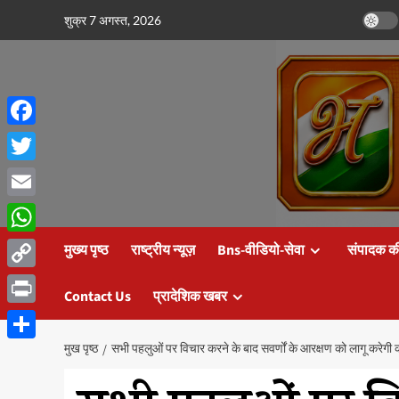
छोड़कर
शुक्र 7 अगस्त, 2026
सामग्री
पर
जाएँ
Facebook
Twitter
Email
WhatsApp
मुख्य पृष्ठ
राष्ट्रीय न्यूज़
Bns-वीडियो-सेवा
संपादक क
Copy
Contact Us
प्रादेशिक खबर
Link
Print
मुख पृष्ठ
सभी पहलुओं पर विचार करने के बाद सवर्णों के आरक्षण को लागू करे
Share