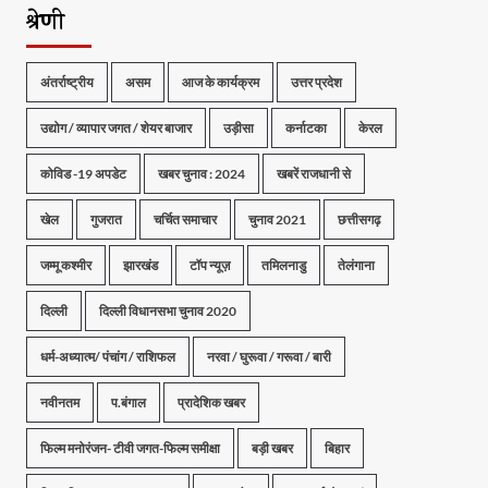
श्रेणी
अंतर्राष्ट्रीय
असम
आज के कार्यक्रम
उत्तर प्रदेश
उद्योग / व्यापार जगत / शेयर बाजार
उड़ीसा
कर्नाटका
केरल
कोविड -19 अपडेट
खबर चुनाव : 2024
खबरें राजधानी से
खेल
गुजरात
चर्चित समाचार
चुनाव 2021
छत्तीसगढ़
जम्मू कश्मीर
झारखंड
टॉप न्यूज़
तमिलनाडु
तेलंगाना
दिल्ली
दिल्ली विधानसभा चुनाव 2020
धर्म-अध्यात्म/ पंचांग / राशिफल
नरवा / घुरूवा / गरूवा / बारी
नवीनतम
प.बंगाल
प्रादेशिक खबर
फिल्म मनोरंजन- टीवी जगत-फिल्म समीक्षा
बड़ी खबर
बिहार