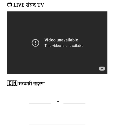
📺 LIVE संसद TV
🇮🇳 सरकारी उद्धरण