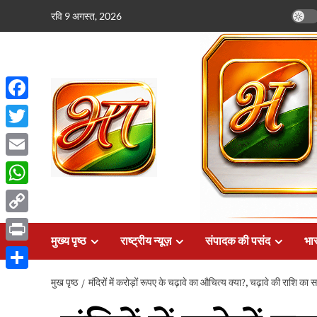
छोड़कर
रवि 9 अगस्त, 2026
सामग्री
पर
जाएँ
Facebook
Twitter
Email
WhatsApp
Copy
मुख्य पृष्ठ
राष्ट्रीय न्यूज़
संपादक की पसंद
भार
Link
Print
Share
मुख पृष्ठ
मंदिरों में करोड़ों रूपए के चढ़ावे का औचित्य क्या?, चढ़ावे की राशि क