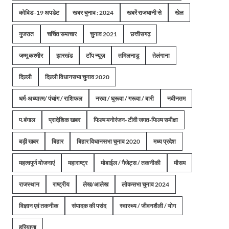
कोविड -19 अपडेट
खबर चुनाव : 2024
खबरें राजधानी से
खेल
गुजरात
चर्चित समाचार
चुनाव 2021
छत्तीसगढ़
जम्मू कश्मीर
झारखंड
टॉप न्यूज़
तमिलनाडु
तेलंगाना
दिल्ली
दिल्ली विधानसभा चुनाव 2020
धर्म-अध्यात्म/ पंचांग / राशिफल
नरवा / घुरूवा / गरूवा / बारी
नवीनतम
प.बंगाल
प्रादेशिक खबर
फिल्म मनोरंजन- टीवी जगत-फिल्म समीक्षा
बड़ी खबर
बिहार
बिहार विधानसभा चुनाव 2020
मध्य प्रदेश
महत्वपूर्ण योजनाएं
महाराष्ट्र
मोबाईल / गैजेट्स / तकनीकी
मौसम
राजस्थान
राष्ट्रीय
लेख/आलेख
लोकसभा चुनाव 2024
विज्ञान एवं तकनीक
संपादक की पसंद
स्वास्थ्य / जीवनशैली / योग
हरियाणा