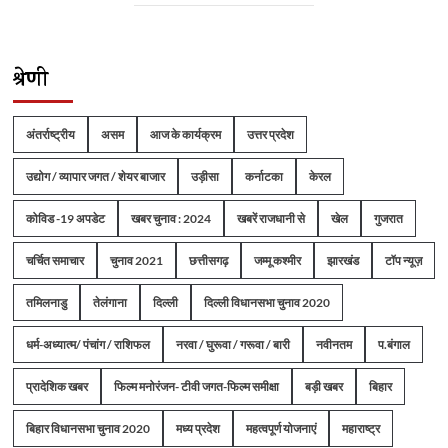
श्रेणी
अंतर्राष्ट्रीय
असम
आज के कार्यक्रम
उत्तर प्रदेश
उद्योग / व्यापार जगत / शेयर बाजार
उड़ीसा
कर्नाटका
केरल
कोविड -19 अपडेट
खबर चुनाव : 2024
खबरें राजधानी से
खेल
गुजरात
चर्चित समाचार
चुनाव 2021
छत्तीसगढ़
जम्मू कश्मीर
झारखंड
टॉप न्यूज़
तमिलनाडु
तेलंगाना
दिल्ली
दिल्ली विधानसभा चुनाव 2020
धर्म-अध्यात्म/ पंचांग / राशिफल
नरवा / घुरूवा / गरूवा / बारी
नवीनतम
प.बंगाल
प्रादेशिक खबर
फिल्म मनोरंजन- टीवी जगत-फिल्म समीक्षा
बड़ी खबर
बिहार
बिहार विधानसभा चुनाव 2020
मध्य प्रदेश
महत्वपूर्ण योजनाएं
महाराष्ट्र