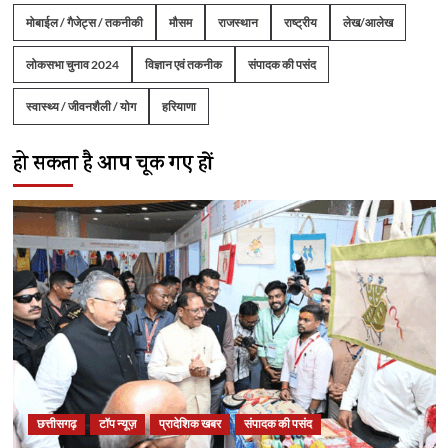
मोबाईल / गैजेट्स / तकनीकी
मौसम
राजस्थान
राष्ट्रीय
लेख/आलेख
लोकसभा चुनाव 2024
विज्ञान एवं तकनीक
संपादक की पसंद
स्वास्थ्य / जीवनशैली / योग
हरियाणा
हो सकता है आप चूक गए हों
छत्तीसगढ़
टॉप न्यूज़
प्रादेशिक खबर
संपादक की पसंद