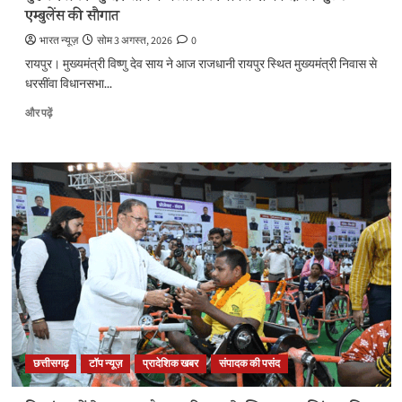
पढ़ें
एम्बुलेंस की सौगात
भारत न्यूज़
सोम 3 अगस्त, 2026
0
रायपुर। मुख्यमंत्री विष्णु देव साय ने आज राजधानी रायपुर स्थित मुख्यमंत्री निवास से
धरसींवा विधानसभा...
मुख्यमंत्री
और पढ़ें
विष्णु
देव
साय
ने
धरसींवा
विधानसभा
को
दी
निःशुल्क
एम्बुलेंस
की
सौगात
के
बारे
छत्तीसगढ़
टॉप न्यूज़
प्रादेशिक खबर
संपादक की पसंद
में
और
पढ़ें