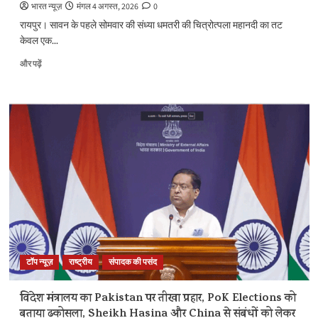
का
भारत न्यूज़
मंगल 4 अगस्त, 2026
0
प्रावधान
रायपुर। सावन के पहले सोमवार की संध्या धमतरी की चित्रोत्पला महानदी का तट
के
केवल एक...
बारे
में
और पढ़ें
और
महानदी
पढ़ें
के
तट
पर
आस्था
का
महाकुंभ:
बनारस
की
तर्ज
पर
गूंजे
वैदिक
मंत्र
टॉप न्यूज़
राष्ट्रीय
संपादक की पसंद
के
बारे
में
विदेश मंत्रालय का Pakistan पर तीखा प्रहार, PoK Elections को
और
बताया ढकोसला, Sheikh Hasina और China से संबंधों को लेकर
पढ़ें