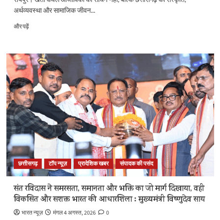
में
अर्थव्यवस्था और सामाजिक जीवन...
और
पढ़ें
खेसिंचाई
और पढ़ें
सुविधाओं
के
विस्तार,
फसल
विविधिकरण
और
आधुनिक
तकनीक
से
खेती
बनेगी
अधिक
लाभकारी
–
छत्तीसगढ़
टॉप न्यूज़
प्रादेशिक खबर
संपादक की पसंद
मुख्यमंत्री
श्री
साय
संत रविदास ने समरसता, समानता और भक्ति का जो मार्ग दिखाया, वही
के
विकसित और सशक्त भारत की आधारशिला : मुख्यमंत्री विष्णुदेव साय
बारे
में
भारत न्यूज़
मंगल 4 अगस्त, 2026
0