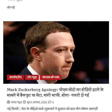
मुख्यमंत्री
और पढ़ें
विष्णुदेव
साय
ने
अपनी
माँ
के
नाम
पर
लगाया
पीपल
का
पौधा,
वन
महोत्सव-2026
अंतर्राष्ट्रीय
टॉप न्यूज़
संपादक की पसंद
का
हुआ
शुभारंभ
Mark Zuckerberg Apology: पीएम मोदी का वीडियो हटाने के
के
मामले में बैकफुट पर मेटा, मांगी माफी, बोला- गलती हो गई
बारे
में
भारत न्यूज़
बुध 5 अगस्त, 2026
0
और
नई दिल्ली। मेटा के सीईओ मार्क जुकरबर्ग ने बुधवार को बाल यौन शोषण सामग्री
पढ़ें