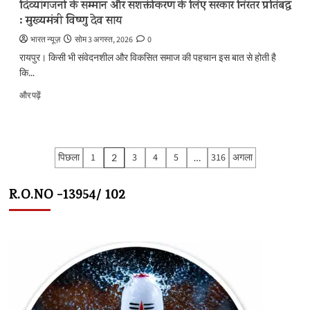
दिव्यांगजनों के सम्मान और सशक्तीकरण के लिए सरकार निरंतर प्रतिबद्ध
: मुख्यमंत्री विष्णु देव साय
भारत न्यूज़
सोम 3 अगस्त, 2026
0
रायपुर। किसी भी संवेदनशील और विकसित समाज की पहचान इस बात से होती है
कि...
दिव्यांगजनों
और पढ़ें
के
सम्मान
और
सशक्तीकरण
Posts
पिछला
1
3
4
5
316
अगला
2
…
के
pagination
लिए
सरकार
R.O.NO -13954/ 102
निरंतर
प्रतिबद्ध
:
मुख्यमंत्री
विष्णु
देव
साय
के
बारे