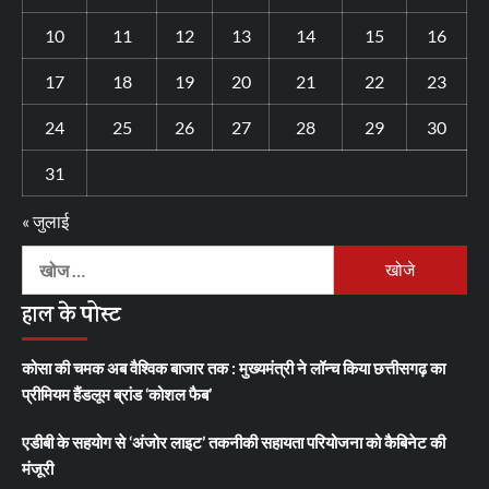
10
11
12
13
14
15
16
17
18
19
20
21
22
23
24
25
26
27
28
29
30
31
« जुलाई
निम्न
को
हाल के पोस्ट
खोजें:
कोसा की चमक अब वैश्विक बाजार तक : मुख्यमंत्री ने लॉन्च किया छत्तीसगढ़ का
प्रीमियम हैंडलूम ब्रांड ‘कोशल फैब’
एडीबी के सहयोग से ‘अंजोर लाइट’ तकनीकी सहायता परियोजना को कैबिनेट की
मंजूरी