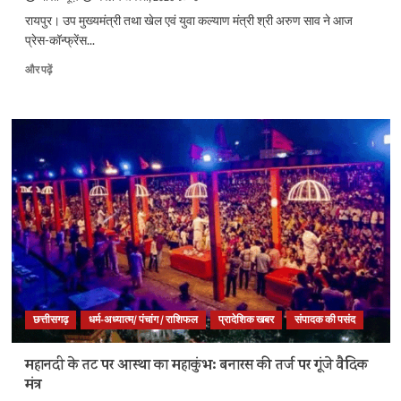
साय
रायपुर। उप मुख्यमंत्री तथा खेल एवं युवा कल्याण मंत्री श्री अरुण साव ने आज
के
प्रेस-कॉन्फ्रेंस...
बारे
में
खेल
और पढ़ें
और
अधोसंरचना
पढ़ें
की
मजबूती
और
खेलों
के
लिए
बेहतर
वातावरण
तैयार
करने
मुख्यमंत्री
खेल
उत्कर्ष
छत्तीसगढ़
धर्म-अध्यात्म/ पंचांग / राशिफल
प्रादेशिक खबर
संपादक की पसंद
मिशन
के
लिए
​महानदी के तट पर आस्था का महाकुंभ: बनारस की तर्ज पर गूंजे वैदिक
100
मंत्र
करोड़