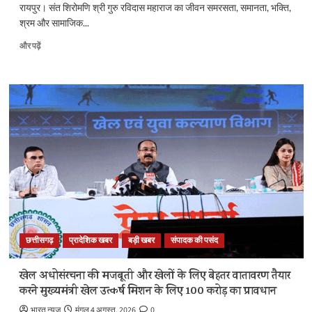
और
रायपुर। संत शिरोमणि श्री गुरु रविदास महाराज का जीवन समरसता, समानता, भक्ति,
पढ़ें
श्रम और सामाजिक...
संत
और पढ़ें
रविदास
ने
समरसता,
समानता
और
भक्ति
का
जो
मार्ग
दिखाया,
वही
विकसित
और
सशक्त
छत्तीसगढ़
प्रादेशिक खबर
बड़ी खबर
संपादक की पसंद
भारत
की
आधारशिला
खेल अधोसंरचना की मजबूती और खेलों के लिए बेहतर वातावरण तैयार
:
करने मुख्यमंत्री खेल उत्कर्ष मिशन के लिए 100 करोड़ का प्रावधान
मुख्यमंत्री
विष्णुदेव
भारत न्यूज़
मंगल 4 अगस्त, 2026
0