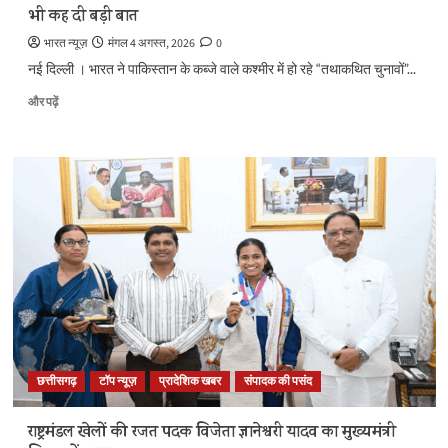
भी कह दी बड़ी बात
भारत न्यूज़
मंगल 4 अगस्त, 2026
0
नई दिल्ली । भारत ने पाकिस्तान के कब्जे वाले कश्मीर में हो रहे “तथाकथित चुनावों”...
विदेश
और पढ़ें
मंत्रालय
का
Pakistan
पर
तीखा
प्रहार,
PoK
Elections
को
बताया
ढकोसला,
Sheikh
Hasina
और
छत्तीसगढ़
टॉप न्यूज़
प्रादेशिक खबर
संपादक की पसंद
China
से
संबंधों
राष्ट्रमंडल खेलों की रजत पदक विजेता ज्ञानेश्वरी यादव का मुख्यमंत्री
को