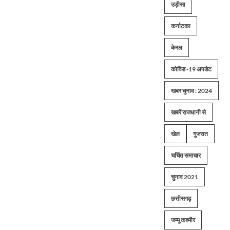
उड़ीसा
कर्नाटका
केरल
कोविड -19 अपडेट
खबर चुनाव : 2024
खबरें राजधानी से
खेल
गुजरात
चर्चित समाचार
चुनाव 2021
छत्तीसगढ़
जम्मू कश्मीर