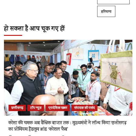
हरियाणा
हो सकता है आप चूक गए हों
छत्तीसगढ़
टॉप न्यूज़
प्रादेशिक खबर
संपादक की पसंद
कोसा की चमक अब वैश्विक बाजार तक : मुख्यमंत्री ने लॉन्च किया छत्तीसगढ़
का प्रीमियम हैंडलूम ब्रांड ‘कोशल फैब’