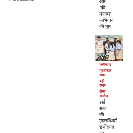
और
‘वंदे
मातरम्’
अभियान
की धूम
छत्तीसगढ़
प्रादेशिक
खबर
बड़ी
खबर
लेख/
आलेख
ढाई
साल
की
उपलब्धियाँ-
छत्तीसगढ़