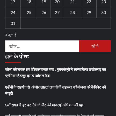
17
18
19
20
21
22
23
24
25
26
27
28
29
30
31
« जुलाई
निम्न
को
हाल के पोस्ट
खोजें:
कोसा की चमक अब वैश्विक बाजार तक : मुख्यमंत्री ने लॉन्च किया छत्तीसगढ़ का
प्रीमियम हैंडलूम ब्रांड ‘कोशल फैब’
एडीबी के सहयोग से ‘अंजोर लाइट’ तकनीकी सहायता परियोजना को कैबिनेट की
मंजूरी
छत्तीसगढ़ में ‘हर घर तिरंगा’ और ‘वंदे मातरम्’ अभियान की धूम