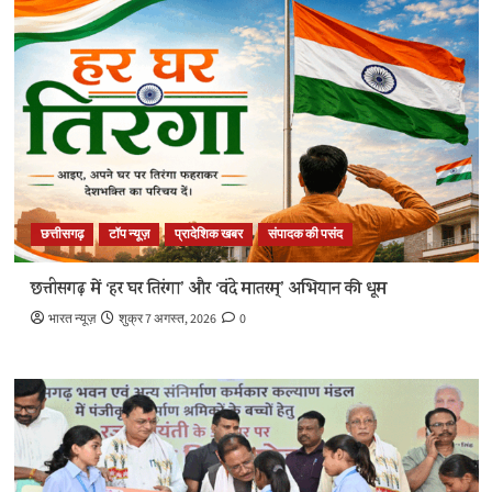
छत्तीसगढ़
टॉप न्यूज़
प्रादेशिक खबर
संपादक की पसंद
छत्तीसगढ़ में ‘हर घर तिरंगा’ और ‘वंदे मातरम्’ अभियान की धूम
भारत न्यूज़
शुक्र 7 अगस्त, 2026
0