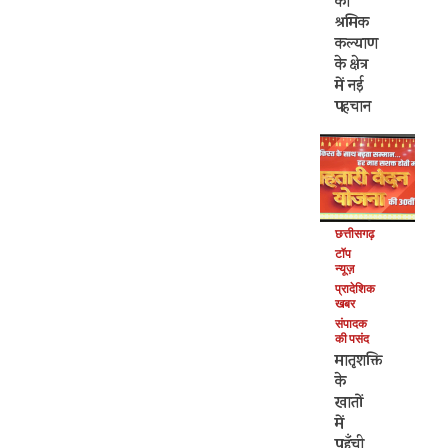
का
श्रमिक
कल्याण
के क्षेत्र
में नई
पहचान
छत्तीसगढ़
टॉप
न्यूज़
प्रादेशिक
खबर
संपादक
की पसंद
मातृशक्ति
के
खातों
में
पहुँची