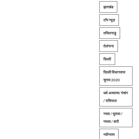
झारखंड
टॉप न्यूज़
तमिलनाडु
तेलंगाना
दिल्ली
दिल्ली विधानसभा
चुनाव 2020
धर्म-अध्यात्म/ पंचांग
/ राशिफल
नरवा / घुरूवा /
गरूवा / बारी
नवीनतम