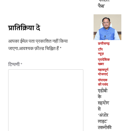
‘कोशल
फैब’
प्रातिक्रिया दे
आपका ईमेल पता प्रकाशित नहीं किया
छत्तीसगढ़
जाएगा.
आवश्यक फ़ील्ड चिह्नित हैं
*
टॉप
न्यूज़
प्रादेशिक
टिप्पणी
*
खबर
महत्वपूर्ण
योजनाएं
संपादक
की पसंद
एडीबी
के
सहयोग
से
‘अंजोर
लाइट’
तकनीकी