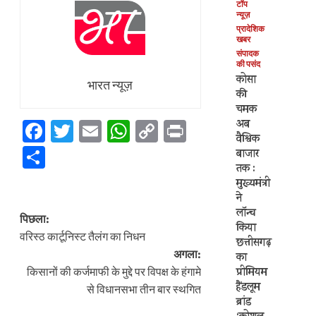
टॉप
न्यूज़
प्रादेशिक
खबर
संपादक
की पसंद
कोसा
भारत न्यूज़
की
चमक
अब
Facebook
Twitter
Email
WhatsApp
Copy
Print
वैश्विक
Link
Share
बाजार
तक :
मुख्यमंत्री
ने
पोस्ट
लॉन्च
पिछला:
किया
नेविगेशन
वरिस्ठ कार्टूनिस्ट तैलंग का निधन
छत्तीसगढ़
अगला:
का
प्रीमियम
किसानों की कर्जमाफी के मुद्दे पर विपक्ष के हंगामे
हैंडलूम
से विधानसभा तीन बार स्थगित
ब्रांड