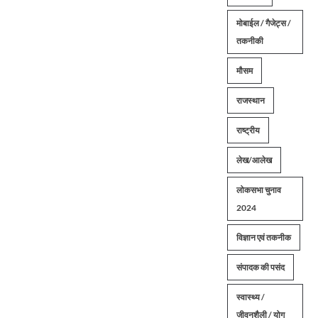
मोबाईल / गैजेट्स /
तकनीकी
मौसम
राजस्थान
राष्ट्रीय
लेख/आलेख
लोकसभा चुनाव
2024
विज्ञान एवं तकनीक
संपादक की पसंद
स्वास्थ्य /
जीवनशैली / योग