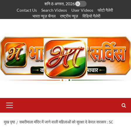
छोड़कर
शनि 8 अगस्त, 2026
Contact Us
Search Videos
User Videos
फोटो गैलेरी
सामग्री
भारत न्यूज़ चैनल
राष्ट्रीय न्यूज़
विडियो गैलेरी
पर
जाएँ
प्राथमिक
सूची
मुख पृष्ठ
सबरीमाला मंदिर में जाने वाली महिलाओं को सुरक्षा दे केरल सरकार : SC